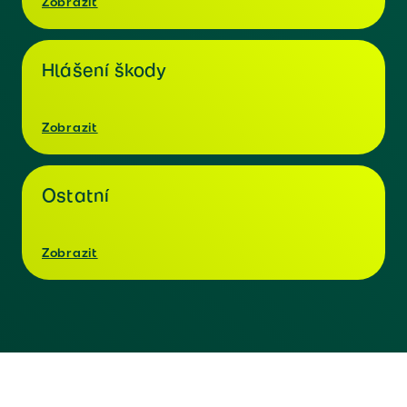
Zobrazit
Hlášení škody
Zobrazit
Ostatní
Zobrazit