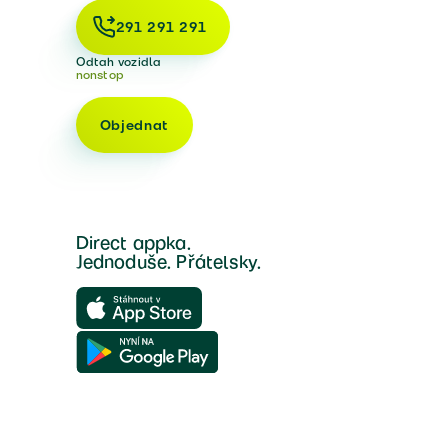
291 291 291
Odtah vozidla
nonstop
Objednat
Direct appka.
Jednoduše. Přátelsky.