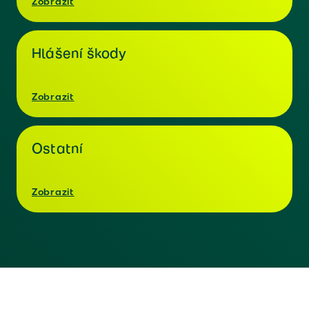
Zobrazit
Hlášení škody
Zobrazit
Ostatní
Zobrazit