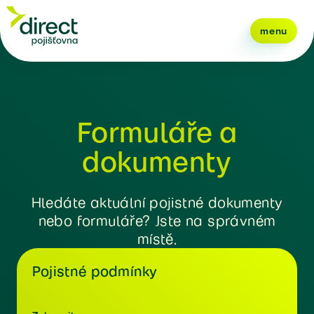
menu
Formuláře a
dokumenty
Hledáte aktuální pojistné dokumenty
nebo formuláře? Jste na správném
místě.
Pojistné podmínky