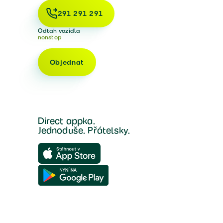
291 291 291
Odtah vozidla
nonstop
Objednat
Direct appka.
Jednoduše. Přátelsky.