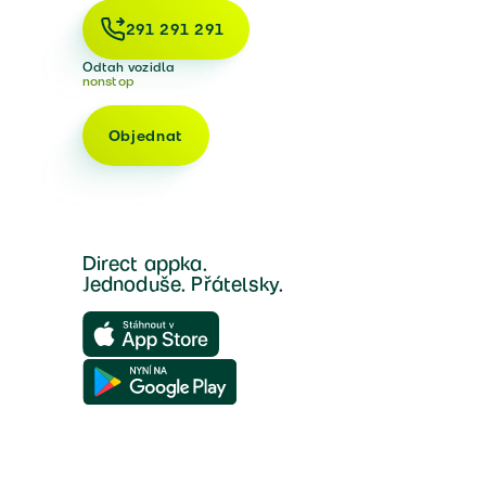
291 291 291
Odtah vozidla
nonstop
Objednat
Direct appka.
Jednoduše. Přátelsky.