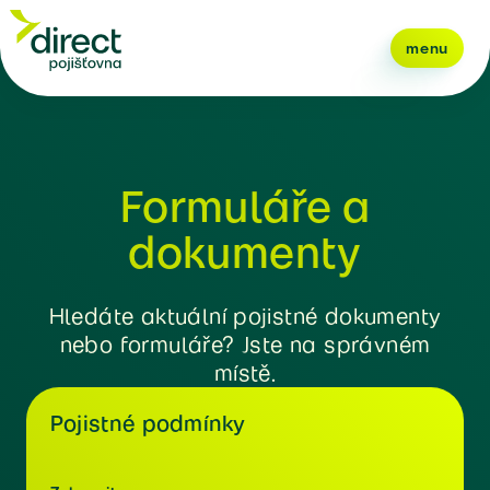
menu
Formuláře a
dokumenty
Hledáte aktuální pojistné dokumenty
nebo formuláře? Jste na správném
místě.
Pojistné podmínky