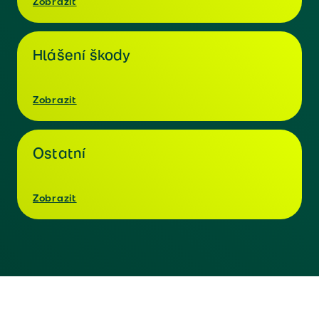
Zobrazit
Hlášení škody
Zobrazit
Ostatní
Zobrazit