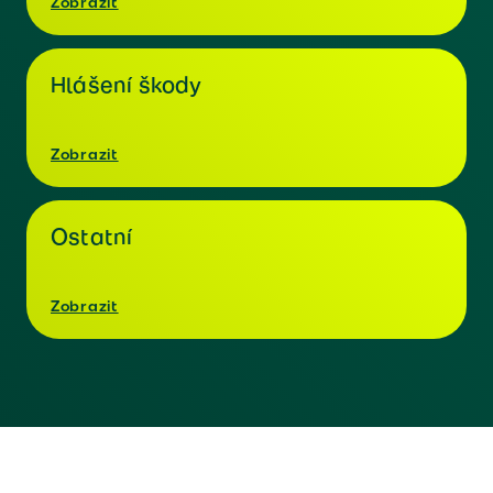
Zobrazit
Hlášení škody
Zobrazit
Ostatní
Zobrazit