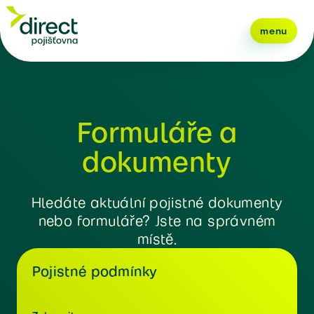
menu
Formuláře a
dokumenty
Hledáte aktuální pojistné dokumenty
nebo formuláře? Jste na správném
místě.
Pojistné podmínky