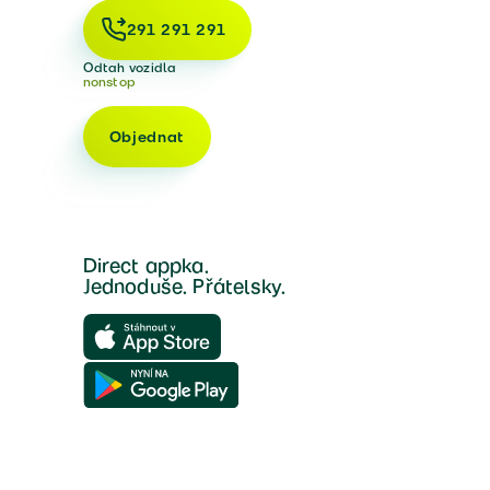
291 291 291
Odtah vozidla
nonstop
Objednat
Direct appka.
Jednoduše. Přátelsky.