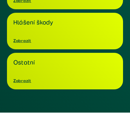
Zobrazit
Hlášení škody
Zobrazit
Ostatní
Zobrazit