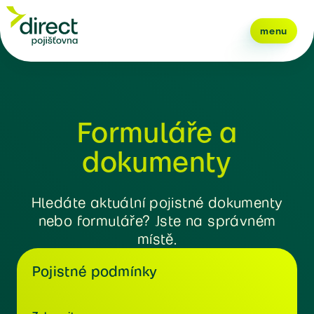
menu
Formuláře a
dokumenty
Hledáte aktuální pojistné dokumenty
nebo formuláře? Jste na správném
místě.
Pojistné podmínky