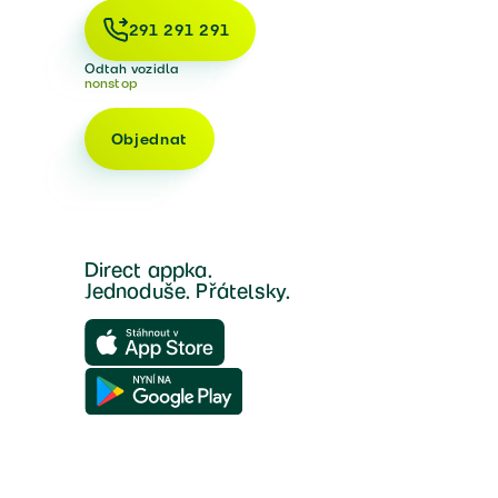
291 291 291
Odtah vozidla
nonstop
Objednat
Direct appka.
Jednoduše. Přátelsky.