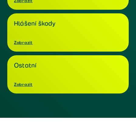
Zobrazit
Hlášení škody
Zobrazit
Ostatní
Zobrazit