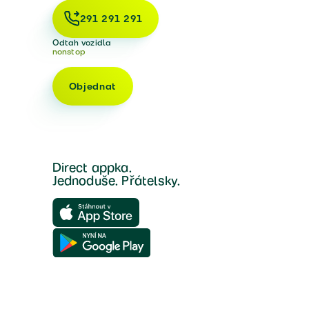
291 291 291
Odtah vozidla
nonstop
Objednat
Direct appka.
Jednoduše. Přátelsky.