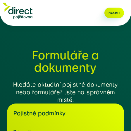
menu
Formuláře a
dokumenty
Hledáte aktuální pojistné dokumenty
nebo formuláře? Jste na správném
místě.
Pojistné podmínky