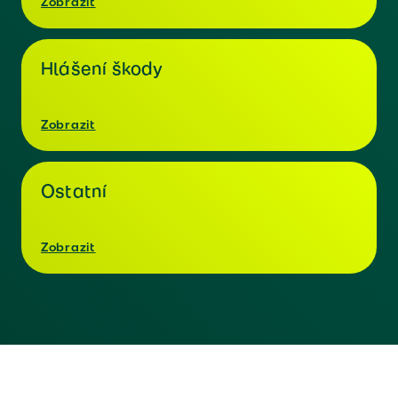
Zobrazit
Hlášení škody
Zobrazit
Ostatní
Zobrazit