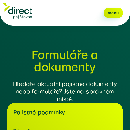
menu
Formuláře a
dokumenty
Hledáte aktuální pojistné dokumenty
nebo formuláře? Jste na správném
místě.
Pojistné podmínky