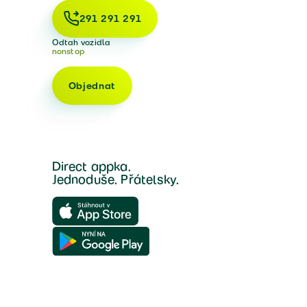
291 291 291
Odtah vozidla
nonstop
Objednat
Direct appka.
Jednoduše. Přátelsky.