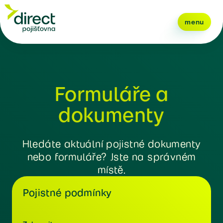
menu
Formuláře a
dokumenty
Hledáte aktuální pojistné dokumenty
nebo formuláře? Jste na správném
místě.
Pojistné podmínky