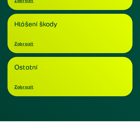
Zobrazit
Hlášení škody
Zobrazit
Ostatní
Zobrazit