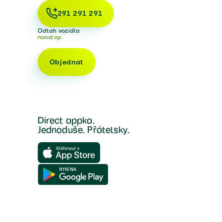
291 291 291
Odtah vozidla
nonstop
Objednat
Direct appka.
Jednoduše. Přátelsky.