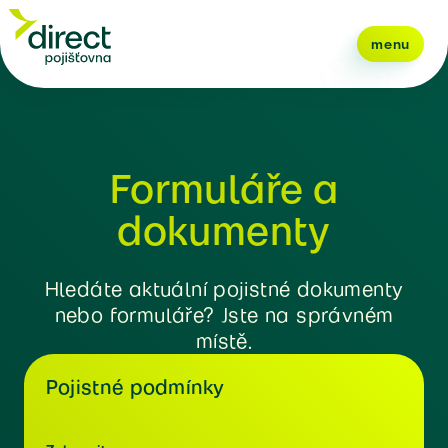
menu
Formuláře a
dokumenty
Hledáte aktuální pojistné dokumenty
nebo formuláře? Jste na správném
místě.
Pojistné podmínky