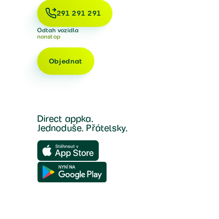
291 291 291
Odtah vozidla
nonstop
Objednat
Direct appka.
Jednoduše. Přátelsky.