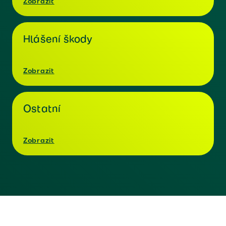
Zobrazit
Hlášení škody
Zobrazit
Ostatní
Zobrazit