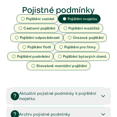
Pojistné podmínky
Pojištění vozidel
Pojištění majetku
Cestovní pojištění
Pojištění mazlíčků
Pojištění odpovědnosti
Úrazové pojištění
Pojištění flotil
Pojištění pro firmy
Pojištění podnikání
Pojištění bytových domů
Stavebně montážní pojištění
Aktuální pojistné podmínky k pojištění
majetku
Dokumenty k vašemu pojištění majetku (PPM-
10/2025)
Archív pojistné podmínky