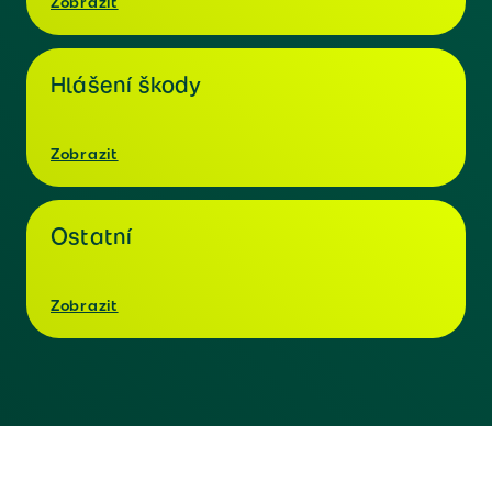
Zobrazit
Hlášení škody
Zobrazit
Ostatní
Zobrazit