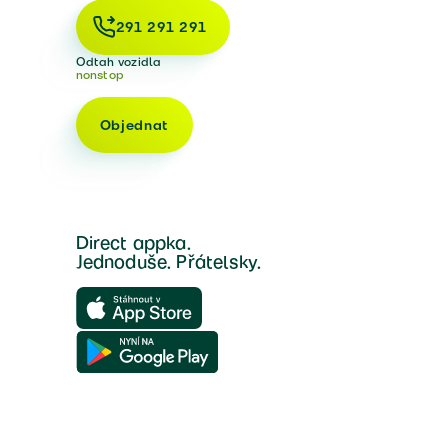
291 291 291
Odtah vozidla
nonstop
Objednat
Direct appka.
Jednoduše. Přátelsky.