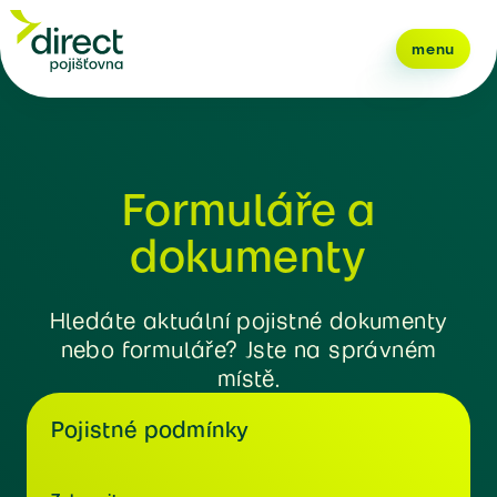
menu
Formuláře a
dokumenty
Hledáte aktuální pojistné dokumenty
nebo formuláře? Jste na správném
místě.
Pojistné podmínky