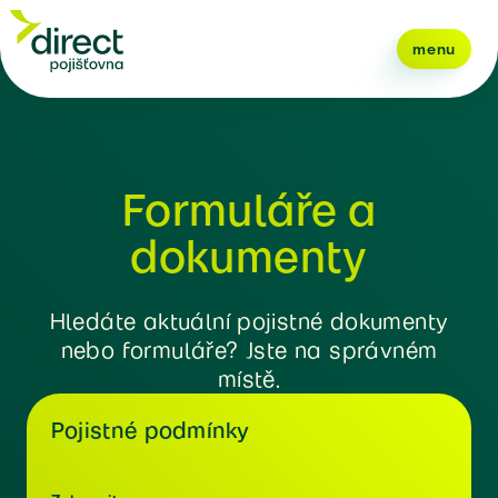
menu
Formuláře a
dokumenty
Hledáte aktuální pojistné dokumenty
nebo formuláře? Jste na správném
místě.
Pojistné podmínky