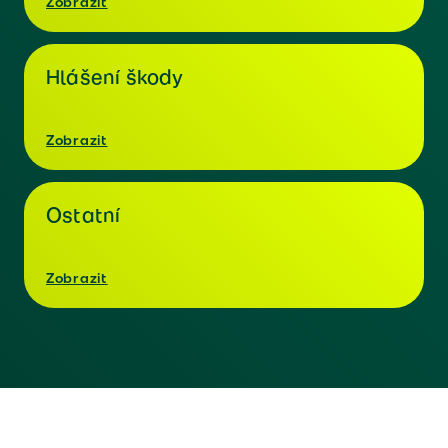
Zobrazit
Hlášení škody
Zobrazit
Ostatní
Zobrazit