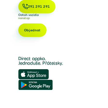
291 291 291
Odtah vozidla
nonstop
Objednat
Direct appka.
Jednoduše. Přátelsky.