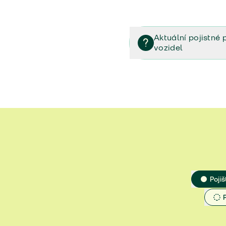
Aktuální pojistné 
vozidel
Pojištění vozidel/Pojistn
smlouvě (PDF)
Veřejný příslib - Elektrom
Veřejný příslib - Průvodc
Veřejný příslib - Spoluúč
Jak určit hodnotu vozidla
Pojiš