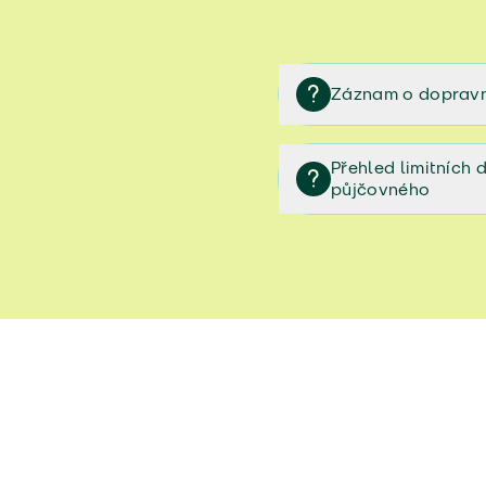
Záznam o dopravn
Záznam o dopravní neh
Přehled limitních
půjčovného
Přehled limitních denníc