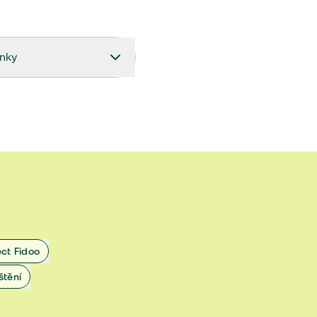
ínky
27.9.2024 do 28.2.2025
18.7.2024 do 26.9.2024
1.4.2024 do 17.7.2024
 1.11.2022 do 31.3.2024
 27.5.2020 do 31.10.2022
ect Fidoo
1.11.2019 do 8.7.2020
štění
25.1.2019 do 31.10.2019