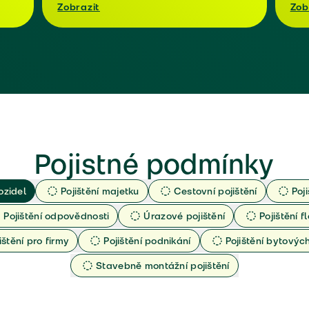
Zobrazit
Zob
Pojistné podmínky
ozidel
Pojištění majetku
Cestovní pojištění
Poj
Pojištění odpovědnosti
Úrazové pojištění
Pojištění fl
ištění pro firmy
Pojištění podnikání
Pojištění bytový
Stavebně montážní pojištění