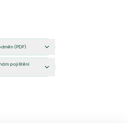
odměn (PDF)
(PDF)
ěnám pojištění
ištění (aktualizovaný)