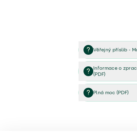
Věřejný příslib - M
Věřejný příslib majetek 
Informace o zprac
(PDF)
Informace o zpracování 
Plná moc (PDF)
Plná moc (PDF)