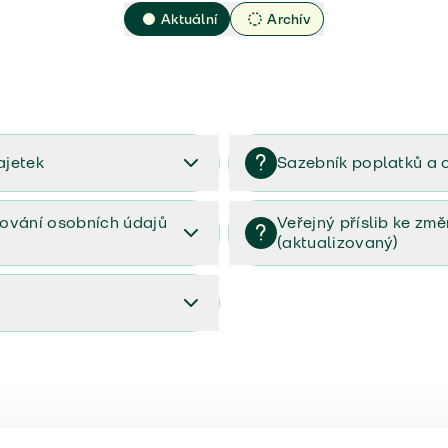
Aktuální
Archív
ajetek
Sazebník poplatků a 
2023
Sazebník poplatků a odměn 
ování osobních údajů
Veřejný příslib ke zm
(aktualizovaný)
osobních údajů (PDF)
Veřejný příslib ke změnám poj