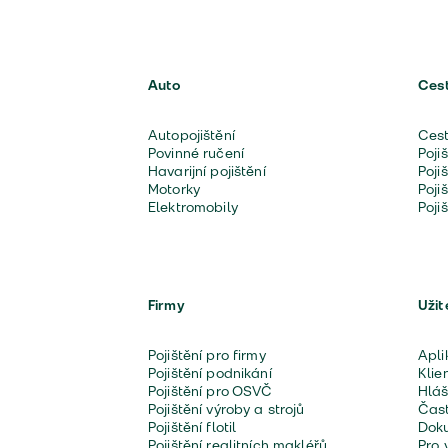
Auto
Ces
Autopojištění
Cest
Povinné ručení
Poji
Havarijní pojištění
Poji
Motorky
Poji
Elektromobily
Poji
Firmy
Užit
Pojištění pro firmy
Apli
Pojištění podnikání
Klie
Pojištění pro OSVČ
Hláš
Pojištění výroby a strojů
Čast
Pojištění flotil
Doku
Pojištění realitních makléřů
Pro 