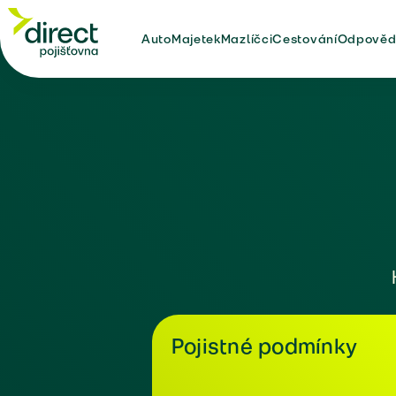
Auto
Majetek
Mazlíčci
Cestování
Odpověd
Pojistné podmínky