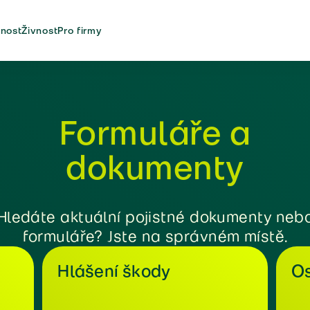
nost
Živnost
Pro firmy
Formuláře a
dokumenty
Hledáte aktuální pojistné dokumenty neb
formuláře? Jste na správném místě.
Hlášení škody
Os