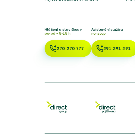
Hlášení a stav škody
Asistenční služba
po-pá • 8-18 h
nonstop
270 270 777
291 291 291