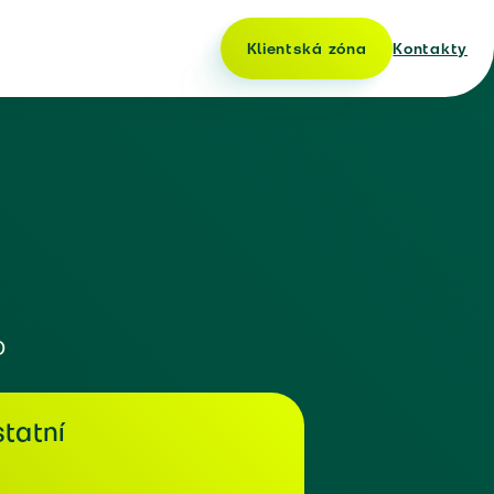
Klientská zóna
Kontakty
o
tatní