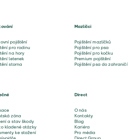
tování
Mazlíčci
ovní pojištění
Pojištění mazlíčků
štění pro rodinu
Pojištění pro psa
štění na hory
Pojištění pro kočku
štění letenek
Premium pojištění
štění storna
Pojištění psa do zahraničí
ečné
Direct
kace
O nás
ntská zóna
Kontakty
ení a stav škody
Blog
o kladené otázky
Kariéra
menty ke stažení
Pro média
vývojáře
Direct Group