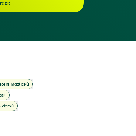
razit
ištění mazlíčků
otil
ch domů