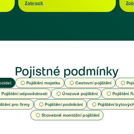
Zobrazit
Zob
Pojistné podmínky
ozidel
Pojištění majetku
Cestovní pojištění
Poj
Pojištění odpovědnosti
Úrazové pojištění
Pojištění fl
ištění pro firmy
Pojištění podnikání
Pojištění bytový
Stavebně montážní pojištění