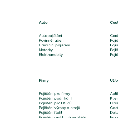
Auto
Ces
Autopojištění
Cest
Povinné ručení
Poji
Havarijní pojištění
Poji
Motorky
Poji
Elektromobily
Poji
Firmy
Užit
Pojištění pro firmy
Apli
Pojištění podnikání
Klie
Pojištění pro OSVČ
Hláš
Pojištění výroby a strojů
Čast
Pojištění flotil
Doku
Pojištění realitních makléřů
Pro 