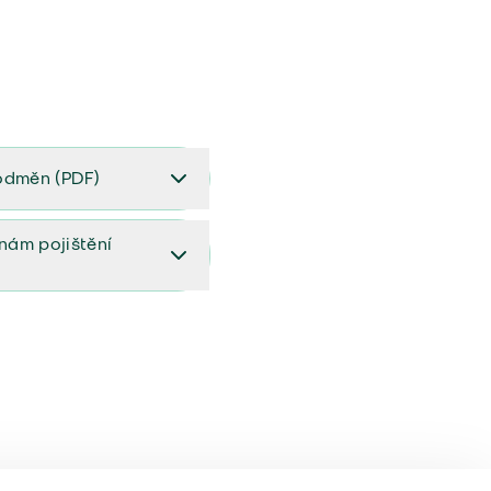
odměn (PDF)
(PDF)
ěnám pojištění
ištění (aktualizovaný)