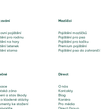
tování
Mazlíčci
ovní pojištění
Pojištění mazlíčků
štění pro rodinu
Pojištění pro psa
štění na hory
Pojištění pro kočku
štění letenek
Premium pojištění
štění storna
Pojištění psa do zahraničí
ečné
Direct
kace
O nás
ntská zóna
Kontakty
ení a stav škody
Blog
o kladené otázky
Kariéra
menty ke stažení
Pro média
vývojáře
Direct Group