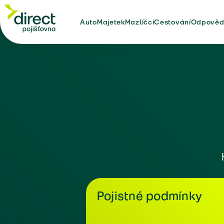
Auto
Majetek
Mazlíčci
Cestování
Odpověd
Pojistné podmínky