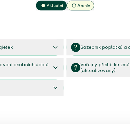
Aktuální
Archív
ajetek
Sazebník poplatků a 
2023
Sazebník poplatků a odměn 
ování osobních údajů
Veřejný příslib ke zm
(aktualizovaný)
osobních údajů (PDF)
Veřejný příslib ke změnám poj