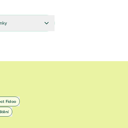
ínky
27.9.2024 do 28.2.2025
18.7.2024 do 26.9.2024
1.4.2024 do 17.7.2024
 1.11.2022 do 31.3.2024
 27.5.2020 do 31.10.2022
ect Fidoo
1.11.2019 do 8.7.2020
štění
25.1.2019 do 31.10.2019