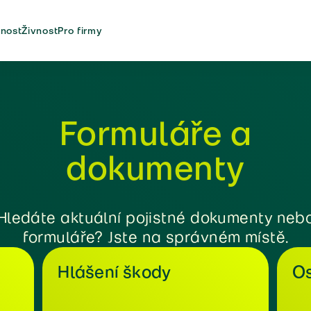
nost
Živnost
Pro firmy
Formuláře a
dokumenty
Hledáte aktuální pojistné dokumenty neb
formuláře? Jste na správném místě.
Hlášení škody
Os