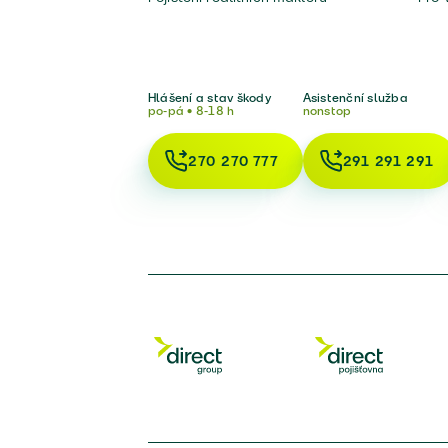
Hlášení a stav škody
Asistenční služba
po-pá • 8-18 h
nonstop
270 270 777
291 291 291