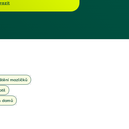
razit
ištění mazlíčků
otil
ch domů