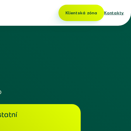
Klientská zóna
Kontakty
o
tatní