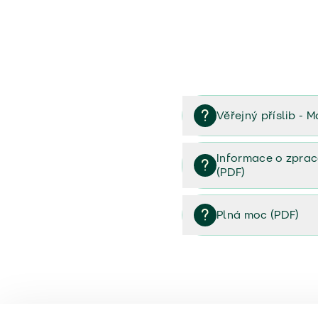
Věřejný příslib - M
Věřejný příslib majetek 
Informace o zprac
(PDF)
Informace o zpracování 
Plná moc (PDF)
Plná moc (PDF)