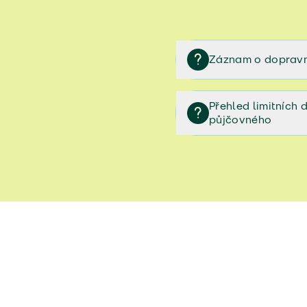
Záznam o dopravn
Záznam o dopravní neh
Přehled limitních
půjčovného
Přehled limitních denníc