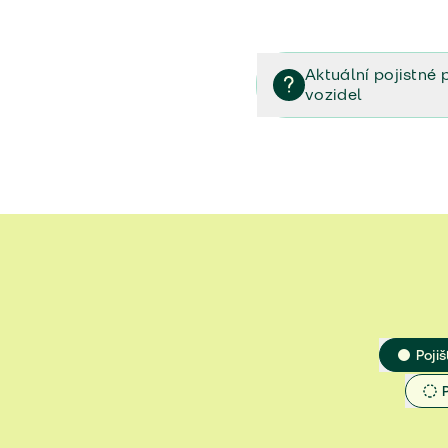
Aktuální pojistné 
vozidel
Pojištění vozidel/Pojistn
smlouvě (PDF)
Veřejný příslib - Elektrom
Veřejný příslib - Průvodc
Veřejný příslib - Spoluúč
Jak určit hodnotu vozidla
Pojiš