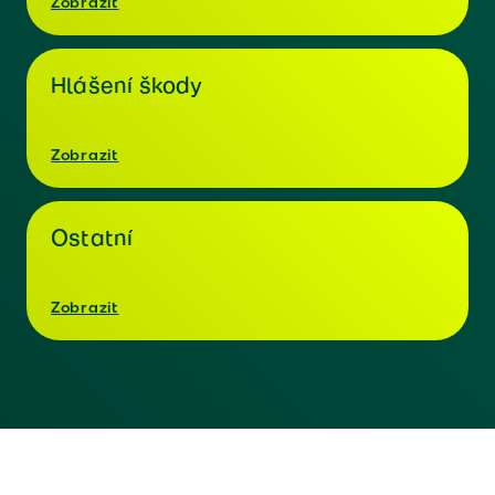
Zobrazit
Hlášení škody
Zobrazit
Ostatní
Zobrazit