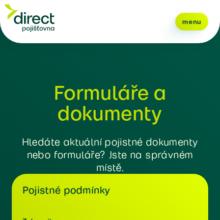
menu
Formuláře a
dokumenty
Hledáte aktuální pojistné dokumenty
nebo formuláře? Jste na správném
místě.
Pojistné podmínky