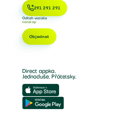
291 291 291
Odtah vozidla
nonstop
Objednat
Direct appka.
Jednoduše. Přátelsky.