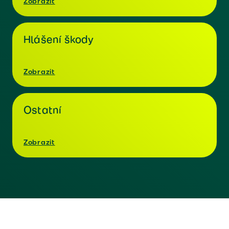
Zobrazit
Hlášení škody
Zobrazit
Ostatní
Zobrazit