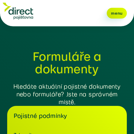
menu
Formuláře a
dokumenty
Hledáte aktuální pojistné dokumenty
nebo formuláře? Jste na správném
místě.
Pojistné podmínky