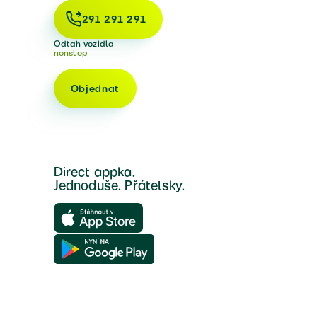
291 291 291
Odtah vozidla
nonstop
Objednat
Direct appka.
Jednoduše. Přátelsky.