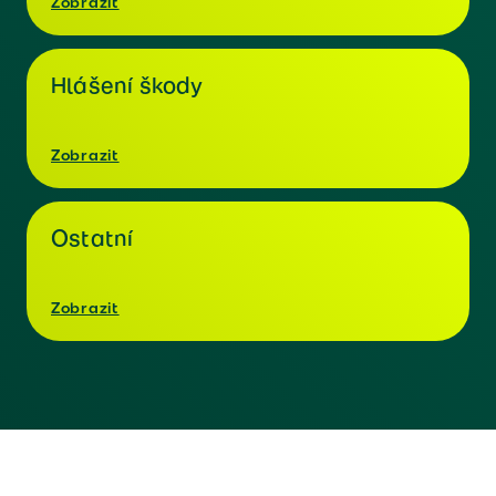
Zobrazit
Hlášení škody
Zobrazit
Ostatní
Zobrazit