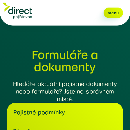
menu
Formuláře a
dokumenty
Hledáte aktuální pojistné dokumenty
nebo formuláře? Jste na správném
místě.
Pojistné podmínky