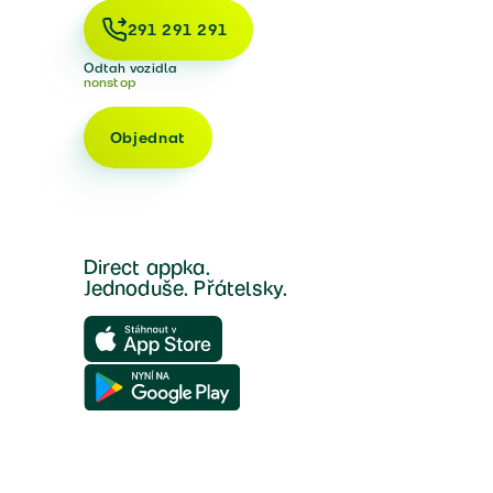
291 291 291
Odtah vozidla
nonstop
Objednat
Direct appka.
Jednoduše. Přátelsky.