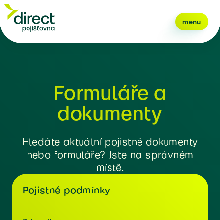
menu
Formuláře a
dokumenty
Hledáte aktuální pojistné dokumenty
nebo formuláře? Jste na správném
místě.
Pojistné podmínky