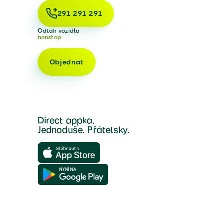
291 291 291
Odtah vozidla
nonstop
Objednat
Direct appka.
Jednoduše. Přátelsky.