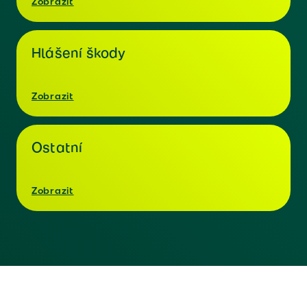
Zobrazit
Hlášení škody
Zobrazit
Ostatní
Zobrazit