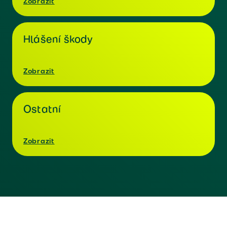
Zobrazit
Hlášení škody
Zobrazit
Ostatní
Zobrazit