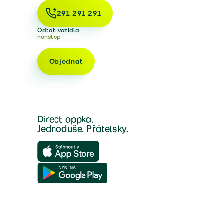
291 291 291
Odtah vozidla
nonstop
Objednat
Direct appka.
Jednoduše. Přátelsky.