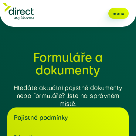
menu
Formuláře a
dokumenty
Hledáte aktuální pojistné dokumenty
nebo formuláře? Jste na správném
místě.
Pojistné podmínky