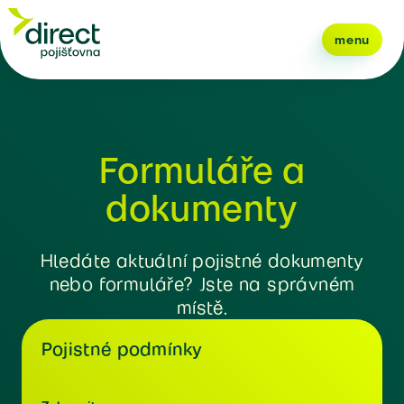
menu
Formuláře a
dokumenty
Hledáte aktuální pojistné dokumenty
nebo formuláře? Jste na správném
místě.
Pojistné podmínky