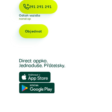
291 291 291
Odtah vozidla
nonstop
Objednat
Direct appka.
Jednoduše. Přátelsky.