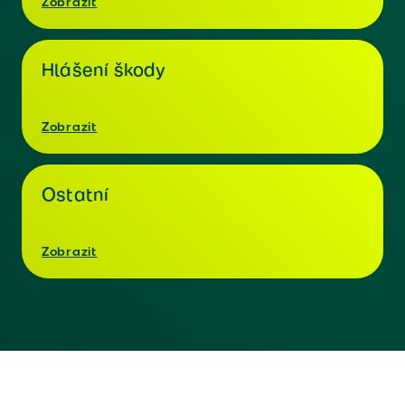
Zobrazit
Hlášení škody
Zobrazit
Ostatní
Zobrazit