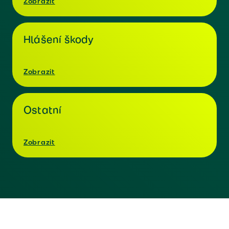
Zobrazit
Hlášení škody
Zobrazit
Ostatní
Zobrazit