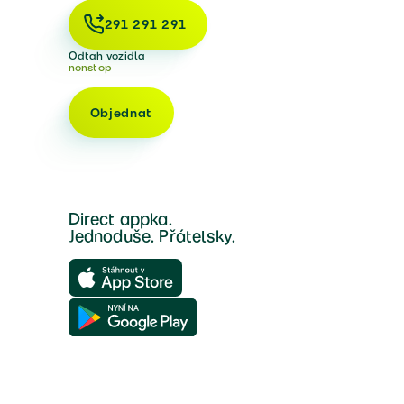
291 291 291
Odtah vozidla
nonstop
Objednat
Direct appka.
Jednoduše. Přátelsky.