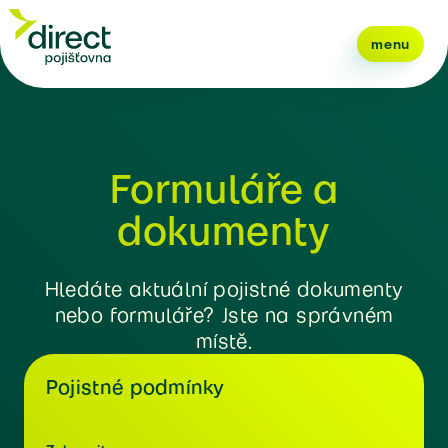
menu
Formuláře a
dokumenty
Hledáte aktuální pojistné dokumenty
nebo formuláře? Jste na správném
místě.
Pojistné podmínky