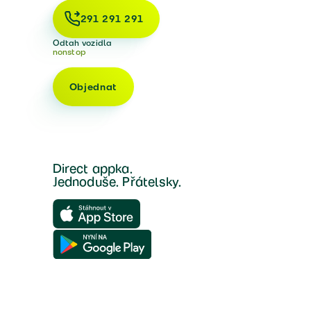
291 291 291
Odtah vozidla
nonstop
Objednat
Direct appka.
Jednoduše. Přátelsky.