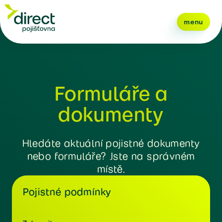
menu
Formuláře a
dokumenty
Hledáte aktuální pojistné dokumenty
nebo formuláře? Jste na správném
místě.
Pojistné podmínky