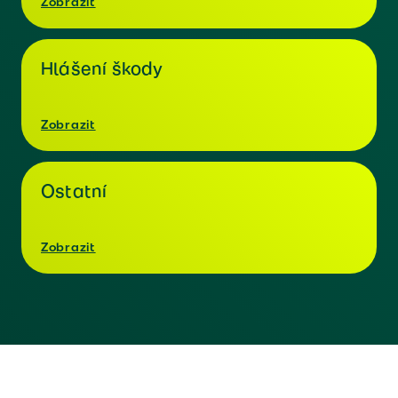
Zobrazit
Hlášení škody
Zobrazit
Ostatní
Zobrazit