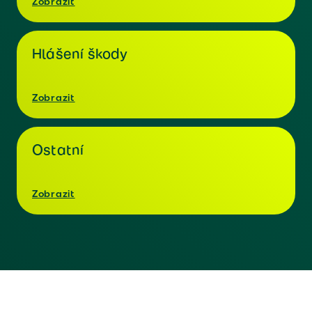
Zobrazit
Hlášení škody
Zobrazit
Ostatní
Zobrazit