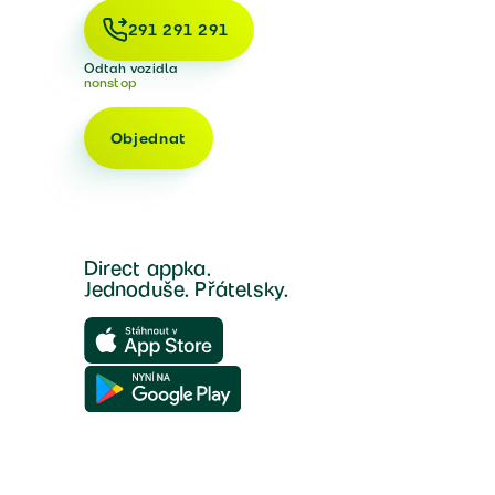
291 291 291
Odtah vozidla
nonstop
Objednat
Direct appka.
Jednoduše. Přátelsky.