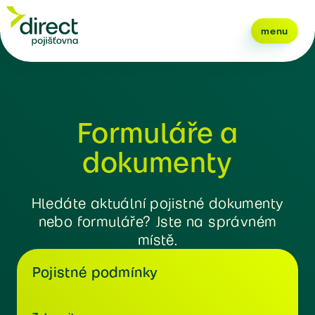
menu
Formuláře a
dokumenty
Hledáte aktuální pojistné dokumenty
nebo formuláře? Jste na správném
místě.
Pojistné podmínky