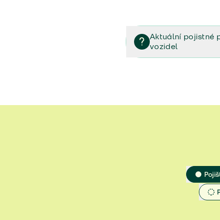
Aktuální pojistné 
vozidel
Pojištění vozidel/Pojistn
smlouvě (PDF)
Veřejný příslib - Elektrom
Veřejný příslib - Průvodc
Veřejný příslib - Spoluúč
Jak určit hodnotu vozidla
Pojiš