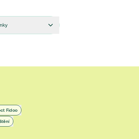
ínky
27.9.2024 do 28.2.2025
18.7.2024 do 26.9.2024
1.4.2024 do 17.7.2024
 1.11.2022 do 31.3.2024
 27.5.2020 do 31.10.2022
ect Fidoo
1.11.2019 do 8.7.2020
štění
25.1.2019 do 31.10.2019