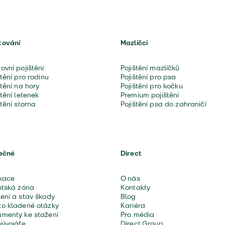
tování
Mazlíčci
ovní pojištění
Pojištění mazlíčků
štění pro rodinu
Pojištění pro psa
štění na hory
Pojištění pro kočku
štění letenek
Premium pojištění
štění storna
Pojištění psa do zahraničí
ečné
Direct
kace
O nás
ntská zóna
Kontakty
ení a stav škody
Blog
o kladené otázky
Kariéra
menty ke stažení
Pro média
vývojáře
Direct Group