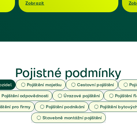
Zobrazit
Zob
Pojistné podmínky
ozidel
Pojištění majetku
Cestovní pojištění
Poj
Pojištění odpovědnosti
Úrazové pojištění
Pojištění fl
ištění pro firmy
Pojištění podnikání
Pojištění bytový
Stavebně montážní pojištění