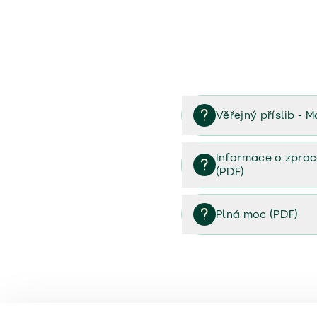
Věřejný příslib - M
Věřejný příslib majetek 
Informace o zprac
(PDF)
Informace o zpracování 
Plná moc (PDF)
Plná moc (PDF)