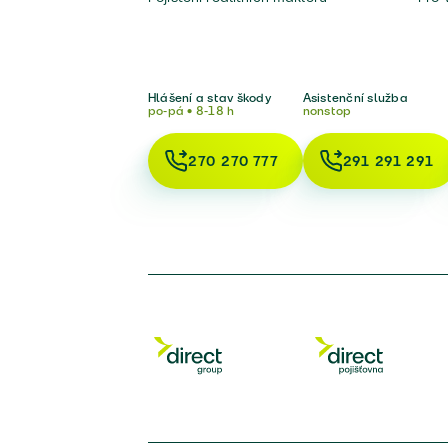
Hlášení a stav škody
Asistenční služba
po-pá • 8-18 h
nonstop
270 270 777
291 291 291