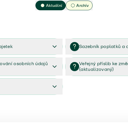
Aktuální
Archív
ajetek
Sazebník poplatků a 
2023
Sazebník poplatků a odměn 
ování osobních údajů
Veřejný příslib ke zm
(aktualizovaný)
osobních údajů (PDF)
Veřejný příslib ke změnám poj