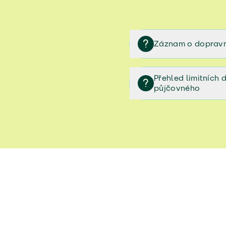
Záznam o dopravn
Záznam o dopravní neh
Přehled limitních
půjčovného
Přehled limitních denníc