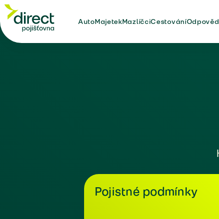
Auto
Majetek
Mazlíčci
Cestování
Odpověd
Pojistné podmínky