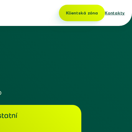
Klientská zóna
Kontakty
o
tatní