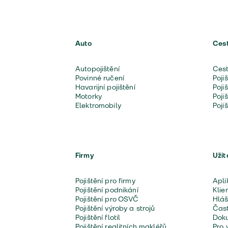
Auto
Ces
Autopojištění
Cest
Povinné ručení
Poji
Havarijní pojištění
Poji
Motorky
Poji
Elektromobily
Poji
Firmy
Užit
Pojištění pro firmy
Apli
Pojištění podnikání
Klie
Pojištění pro OSVČ
Hláš
Pojištění výroby a strojů
Čast
Pojištění flotil
Doku
Pojištění realitních makléřů
Pro 