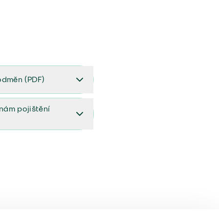
odměn (PDF)
(PDF)
ěnám pojištění
ištění (aktualizovaný)