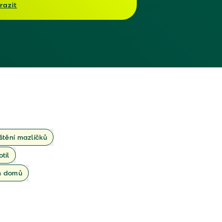
razit
ištění mazlíčků
otil
ch domů