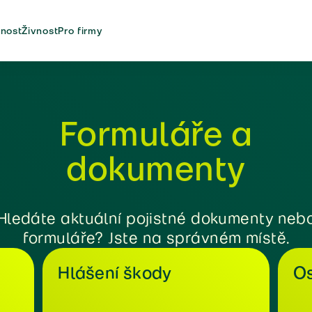
nost
Živnost
Pro firmy
Formuláře a
dokumenty
Hledáte aktuální pojistné dokumenty neb
formuláře? Jste na správném místě.
Hlášení škody
Os