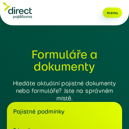
menu
Formuláře a
dokumenty
Hledáte aktuální pojistné dokumenty
nebo formuláře? Jste na správném
místě.
Pojistné podmínky