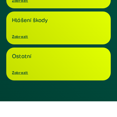
Zobrazit
Hlášení škody
Zobrazit
Ostatní
Zobrazit