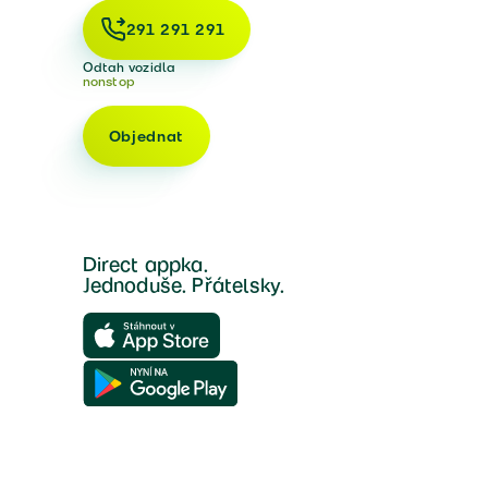
291 291 291
Odtah vozidla
nonstop
Objednat
Direct appka.
Jednoduše. Přátelsky.