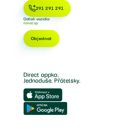
291 291 291
Odtah vozidla
nonstop
Objednat
Direct appka.
Jednoduše. Přátelsky.