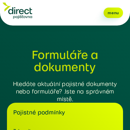
menu
Formuláře a
dokumenty
Hledáte aktuální pojistné dokumenty
nebo formuláře? Jste na správném
místě.
Pojistné podmínky