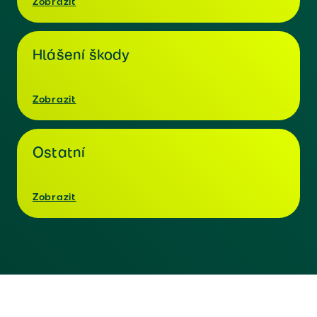
Zobrazit
Hlášení škody
Zobrazit
Ostatní
Zobrazit