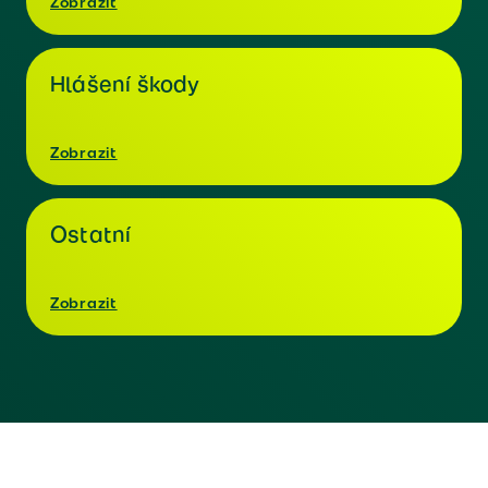
Zobrazit
Hlášení škody
Zobrazit
Ostatní
Zobrazit