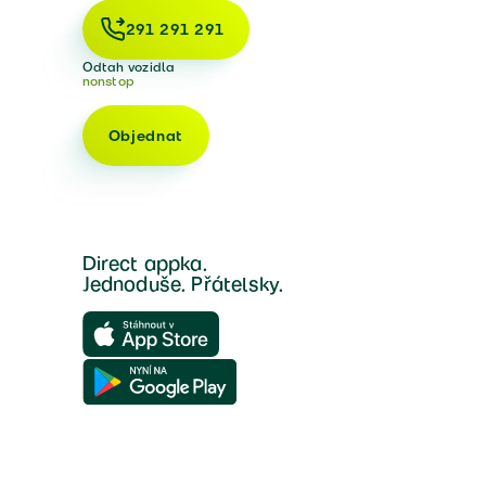
291 291 291
Odtah vozidla
nonstop
Objednat
Direct appka.
Jednoduše. Přátelsky.