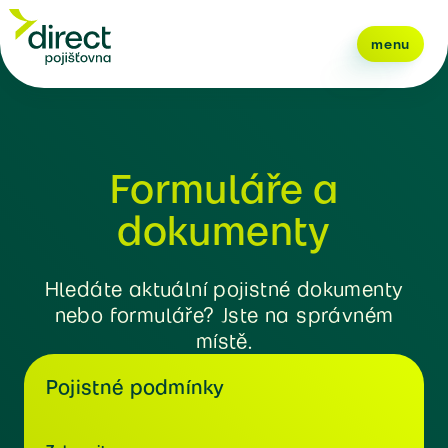
menu
Formuláře a
dokumenty
Hledáte aktuální pojistné dokumenty
nebo formuláře? Jste na správném
místě.
Pojistné podmínky