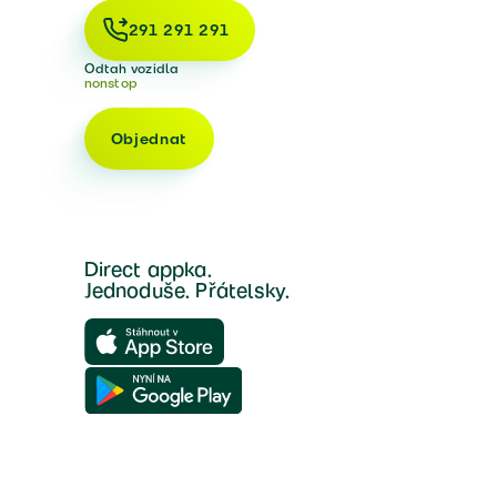
291 291 291
Odtah vozidla
nonstop
Objednat
Direct appka.
Jednoduše. Přátelsky.