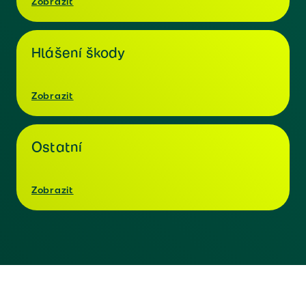
Zobrazit
Hlášení škody
Zobrazit
Ostatní
Zobrazit