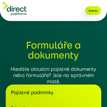
menu
Formuláře a
dokumenty
Hledáte aktuální pojistné dokumenty
nebo formuláře? Jste na správném
místě.
Pojistné podmínky