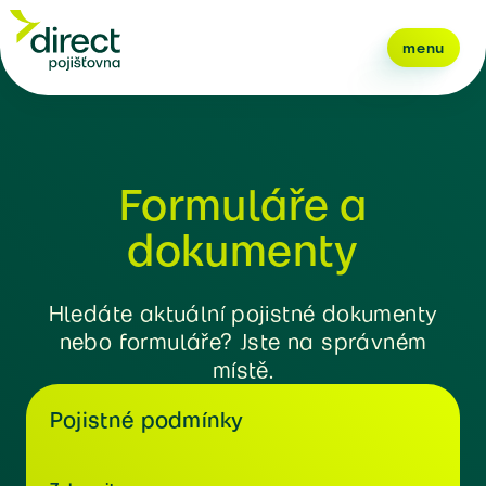
menu
Formuláře a
dokumenty
Hledáte aktuální pojistné dokumenty
nebo formuláře? Jste na správném
místě.
Pojistné podmínky