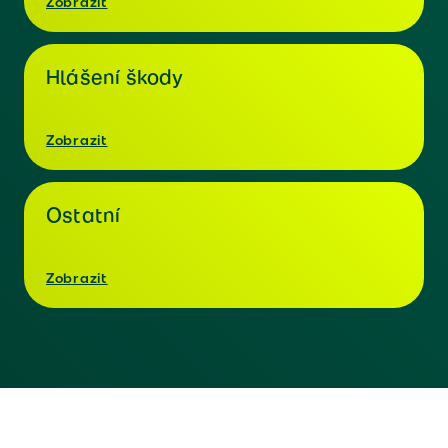
Zobrazit
Hlášení škody
Zobrazit
Ostatní
Zobrazit