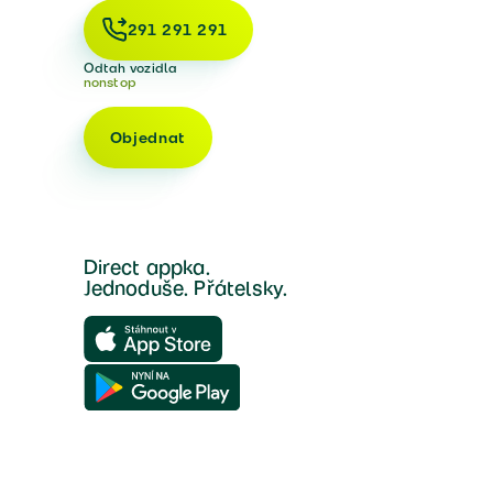
291 291 291
Odtah vozidla
nonstop
Objednat
Direct appka.
Jednoduše. Přátelsky.