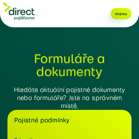
menu
Formuláře a
dokumenty
Hledáte aktuální pojistné dokumenty
nebo formuláře? Jste na správném
místě.
Pojistné podmínky