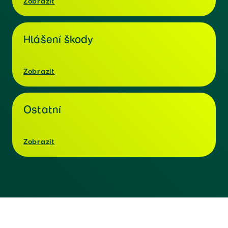
Zobrazit
Hlášení škody
Zobrazit
Ostatní
Zobrazit