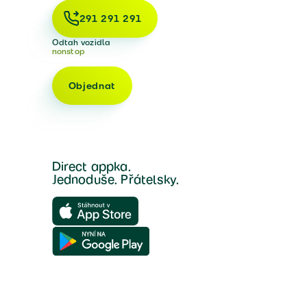
291 291 291
Odtah vozidla
nonstop
Objednat
Direct appka.
Jednoduše. Přátelsky.