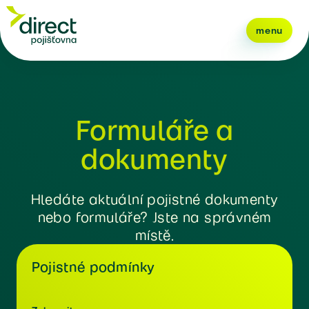
menu
Formuláře a
dokumenty
Hledáte aktuální pojistné dokumenty
nebo formuláře? Jste na správném
místě.
Pojistné podmínky