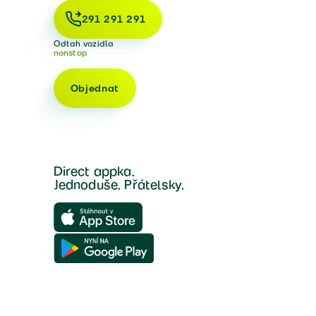
291 291 291
Odtah vozidla
nonstop
Objednat
Direct appka.
Jednoduše. Přátelsky.