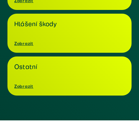
Zobrazit
Hlášení škody
Zobrazit
Ostatní
Zobrazit