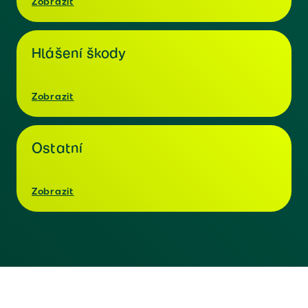
Zobrazit
Hlášení škody
Zobrazit
Ostatní
Zobrazit