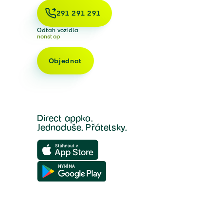
291 291 291
Odtah vozidla
nonstop
Objednat
Direct appka.
Jednoduše. Přátelsky.