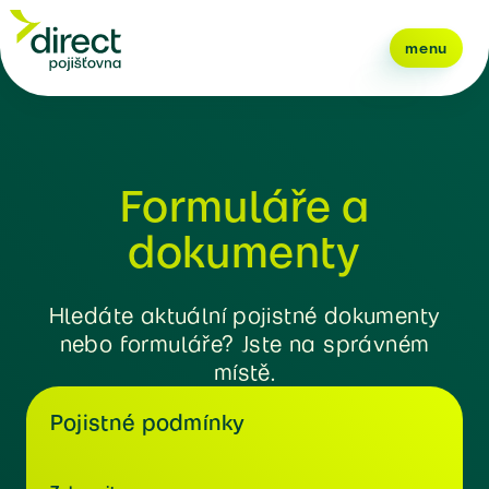
menu
Formuláře a
dokumenty
Hledáte aktuální pojistné dokumenty
nebo formuláře? Jste na správném
místě.
Pojistné podmínky