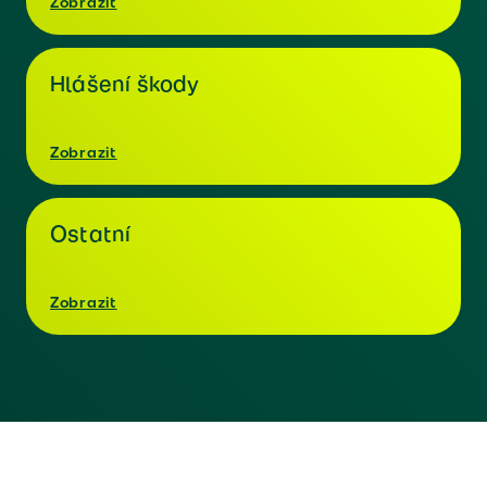
Zobrazit
Hlášení škody
Zobrazit
Ostatní
Zobrazit