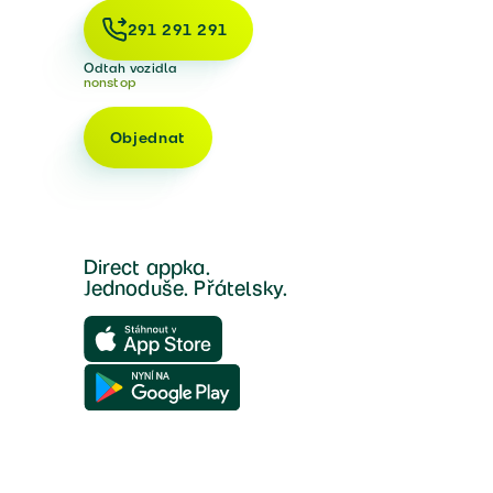
291 291 291
Odtah vozidla
nonstop
Objednat
Direct appka.
Jednoduše. Přátelsky.