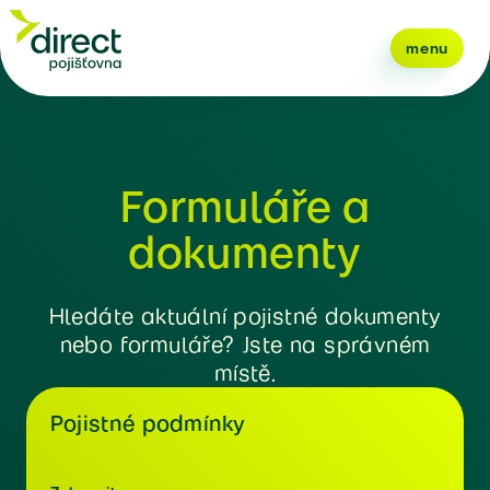
menu
Formuláře a
dokumenty
Hledáte aktuální pojistné dokumenty
nebo formuláře? Jste na správném
místě.
Pojistné podmínky