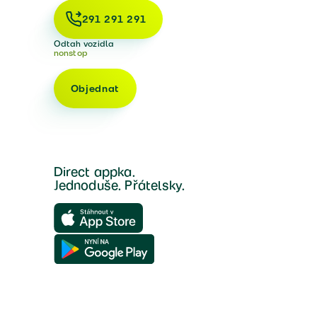
291 291 291
Odtah vozidla
nonstop
Objednat
Direct appka.
Jednoduše. Přátelsky.