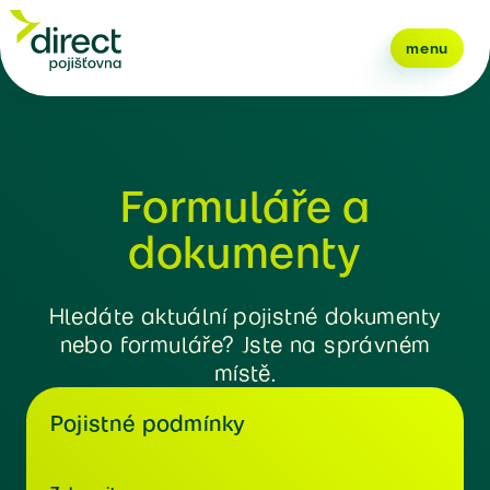
menu
Formuláře a
dokumenty
Hledáte aktuální pojistné dokumenty
nebo formuláře? Jste na správném
místě.
Pojistné podmínky