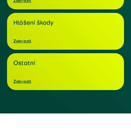
Zobrazit
Hlášení škody
Zobrazit
Ostatní
Zobrazit