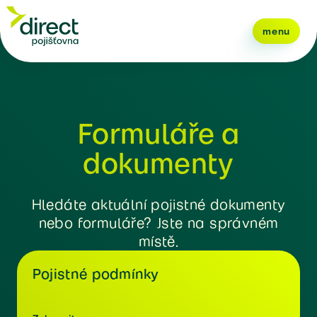
menu
Formuláře a
dokumenty
Hledáte aktuální pojistné dokumenty
nebo formuláře? Jste na správném
místě.
Pojistné podmínky