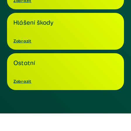
Zobrazit
Hlášení škody
Zobrazit
Ostatní
Zobrazit