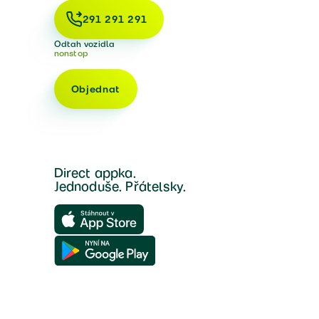
291 291 291
Odtah vozidla
nonstop
Objednat
Direct appka.
Jednoduše. Přátelsky.