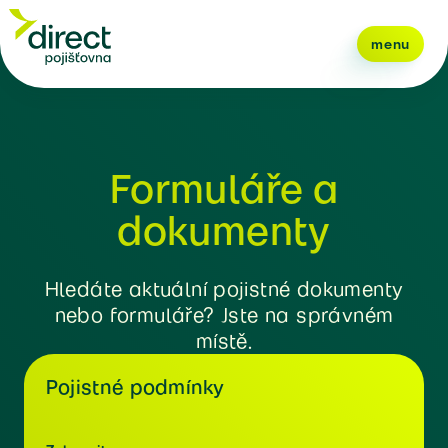
menu
Formuláře a
dokumenty
Hledáte aktuální pojistné dokumenty
nebo formuláře? Jste na správném
místě.
Pojistné podmínky