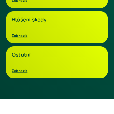
Zobrazit
Hlášení škody
Zobrazit
Ostatní
Zobrazit