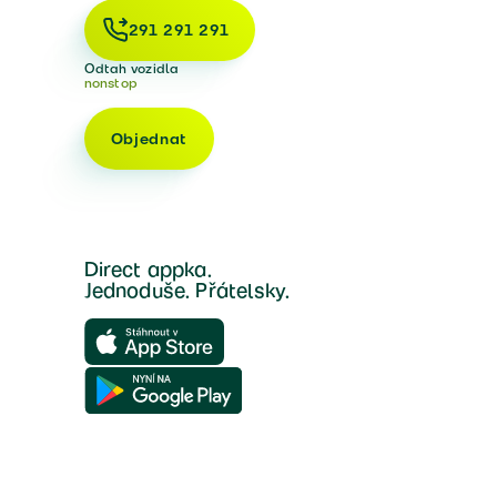
291 291 291
Odtah vozidla
nonstop
Objednat
Direct appka.
Jednoduše. Přátelsky.