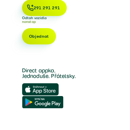
291 291 291
Odtah vozidla
nonstop
Objednat
Direct appka.
Jednoduše. Přátelsky.