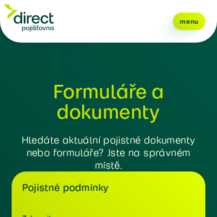
menu
Formuláře a
dokumenty
Hledáte aktuální pojistné dokumenty
nebo formuláře? Jste na správném
místě.
Pojistné podmínky