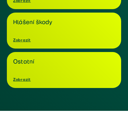
Zobrazit
Hlášení škody
Zobrazit
Ostatní
Zobrazit