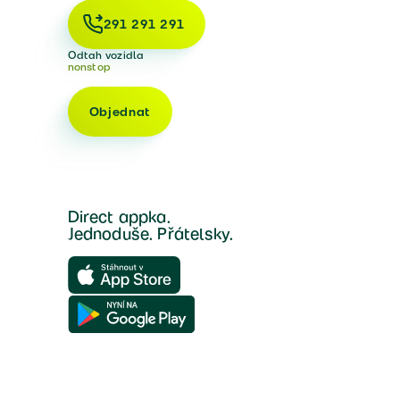
291 291 291
Odtah vozidla
nonstop
Objednat
Direct appka.
Jednoduše. Přátelsky.