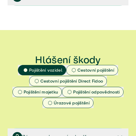
Veřejný příslib - Elektromobily
Pojistné podmínky platné od 27.9.2024 do 28.2.2025
Veřejný příslib - Průvodce škovou na zdraví
(ZIP)
Veřejný příslib - Spoluúčast
Pojistné podmínky platné od 18.7.2024 do 26.9.2024
(ZIP)​
Jak určit hodnotu vozidla
​Pojistné podmínky platné od 1.4.2024 do 17.7.2024
(ZIP)​
​Pojistné podmínky platné od 1.11.2022 do 31.3.2024
Hlášení škody
(ZIP)​​
​Pojistné podmínky platné od 27.5.2020 do
Pojištění vozidel
Cestovní pojištění
31.10.2022 (ZIP)​​​
Cestovní pojištění Direct Fidoo
​Pojistné podmínky platné od 1.11.2019 do 8.7.2020
(ZIP)​​​
Pojištění majetku
Pojištění odpovědnosti
Pojistné podmínky platné od 25.1.2019 do
31.10.2019 (ZIP)​​​
Úrazové pojištění
Pojistné podmínky platné od 1.10.2018 do 24.1.2019
(ZIP)​​​
Pojistné podmínky platné od 15.1.2018 do 30.9.2018
(ZIP)​​​