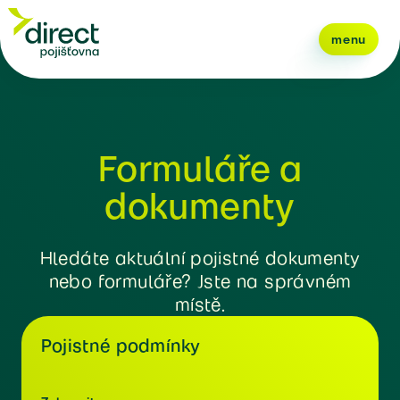
menu
Formuláře a
dokumenty
Hledáte aktuální pojistné dokumenty
nebo formuláře? Jste na správném
místě.
Pojistné podmínky