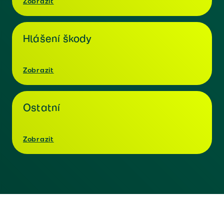
Zobrazit
Hlášení škody
Zobrazit
Ostatní
Zobrazit