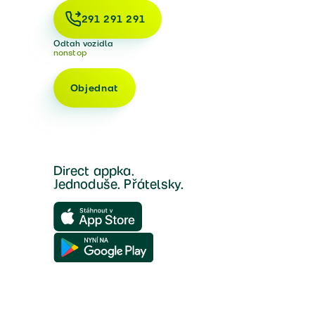
291 291 291
Odtah vozidla
nonstop
Objednat
Direct appka.
Jednoduše. Přátelsky.