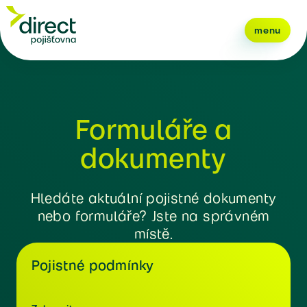
menu
Formuláře a
dokumenty
Hledáte aktuální pojistné dokumenty
nebo formuláře? Jste na správném
místě.
Pojistné podmínky