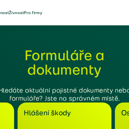
nost
Živnost
Pro firmy
Formuláře a
dokumenty
Hledáte aktuální pojistné dokumenty neb
formuláře? Jste na správném místě.
Hlášení škody
Os