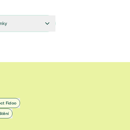
ínky
27.9.2024 do 28.2.2025
18.7.2024 do 26.9.2024
1.4.2024 do 17.7.2024
 1.11.2022 do 31.3.2024
 27.5.2020 do 31.10.2022
ect Fidoo
1.11.2019 do 8.7.2020
štění
25.1.2019 do 31.10.2019