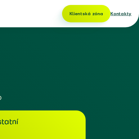
Klientská zóna
Kontakty
o
tatní