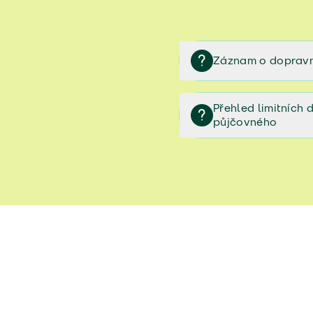
Záznam o dopravn
Záznam o dopravní neh
Přehled limitních
půjčovného
Přehled limitních denníc