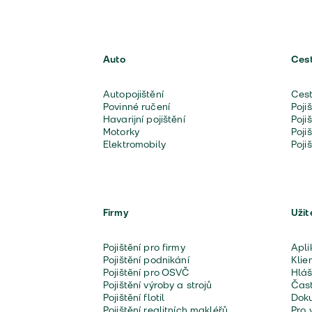
Auto
Ces
Autopojištění
Cest
Povinné ručení
Poji
Havarijní pojištění
Poji
Motorky
Poji
Elektromobily
Poji
Firmy
Užit
Pojištění pro firmy
Apli
Pojištění podnikání
Klie
Pojištění pro OSVČ
Hláš
Pojištění výroby a strojů
Čast
Pojištění flotil
Doku
Pojištění realitních makléřů
Pro 