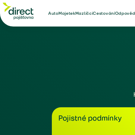
Auto
Majetek
Mazlíčci
Cestování
Odpověd
Pojistné podmínky