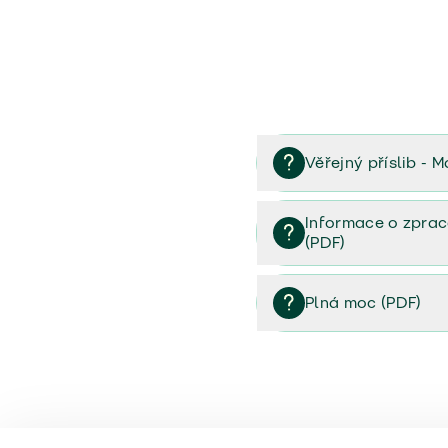
Věřejný příslib - M
Věřejný příslib majetek 
Informace o zprac
(PDF)
Informace o zpracování 
Plná moc (PDF)
Plná moc (PDF)