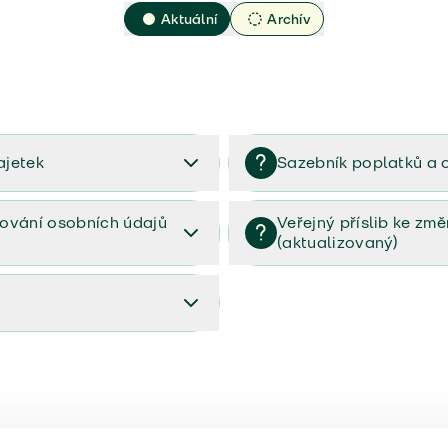
Aktuální
Archív
ajetek
Sazebník poplatků a 
2023
Sazebník poplatků a odměn 
ování osobních údajů
Veřejný příslib ke zm
(aktualizovaný)
osobních údajů (PDF)
Veřejný příslib ke změnám poj