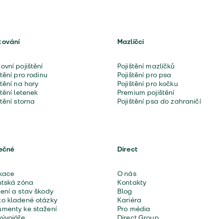
tování
Mazlíčci
ovní pojištění
Pojištění mazlíčků
štění pro rodinu
Pojištění pro psa
štění na hory
Pojištění pro kočku
štění letenek
Premium pojištění
štění storna
Pojištění psa do zahraničí
ečné
Direct
kace
O nás
ntská zóna
Kontakty
ení a stav škody
Blog
o kladené otázky
Kariéra
menty ke stažení
Pro média
vývojáře
Direct Group