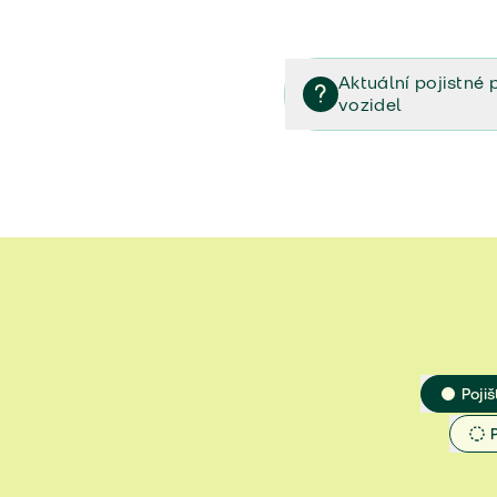
Aktuální pojistné 
vozidel
Pojištění vozidel/Pojistn
smlouvě (PDF)
Veřejný příslib - Elektrom
Veřejný příslib - Průvodc
Veřejný příslib - Spoluúč
Jak určit hodnotu vozidla
Pojiš