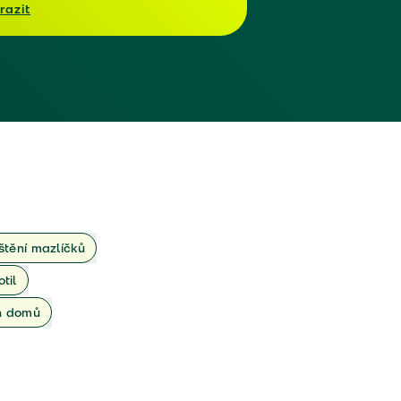
razit
ištění mazlíčků
otil
ch domů