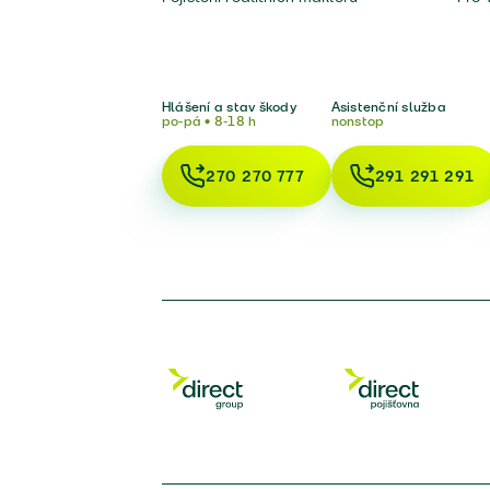
Hlášení a stav škody
Asistenční služba
po-pá • 8-18 h
nonstop
270 270 777
291 291 291