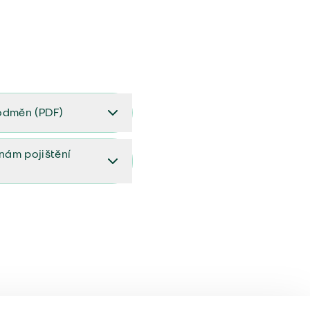
odměn (PDF)
(PDF)
ěnám pojištění
ištění (aktualizovaný)