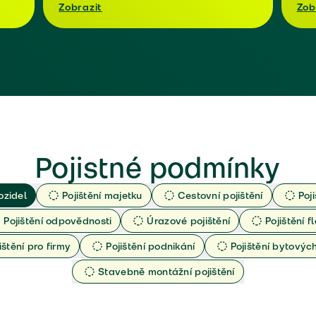
Zobrazit
Zob
Pojistné podmínky
ozidel
Pojištění majetku
Cestovní pojištění
Poj
Pojištění odpovědnosti
Úrazové pojištění
Pojištění fl
ištění pro firmy
Pojištění podnikání
Pojištění bytový
Stavebně montážní pojištění