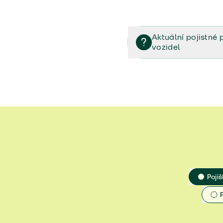
Aktuální pojistné 
vozidel
Pojištění vozidel/Pojistn
smlouvě (PDF)
Veřejný příslib - Elektrom
Veřejný příslib - Průvodc
Veřejný příslib - Spoluúč
Jak určit hodnotu vozidla
Pojiš