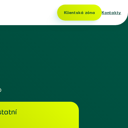
Klientská zóna
Kontakty
o
tatní