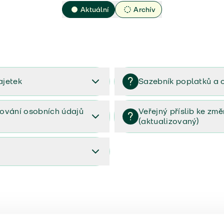
Aktuální
Archív
ajetek
Sazebník poplatků a 
2023
Sazebník poplatků a odměn 
ování osobních údajů
Veřejný příslib ke zm
(aktualizovaný)
osobních údajů (PDF)
Veřejný příslib ke změnám poj