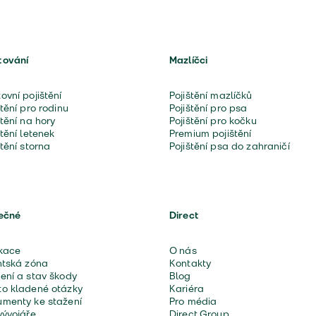
tování
Mazlíčci
ovní pojištění
Pojištění mazlíčků
štění pro rodinu
Pojištění pro psa
štění na hory
Pojištění pro kočku
štění letenek
Premium pojištění
štění storna
Pojištění psa do zahraničí
ečné
Direct
kace
O nás
ntská zóna
Kontakty
ení a stav škody
Blog
o kladené otázky
Kariéra
menty ke stažení
Pro média
vývojáře
Direct Group