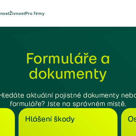
nost
Živnost
Pro firmy
Formuláře a
dokumenty
Hledáte aktuální pojistné dokumenty neb
formuláře? Jste na správném místě.
Hlášení škody
Os