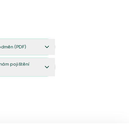
odměn (PDF)
(PDF)
ěnám pojištění
ištění (aktualizovaný)