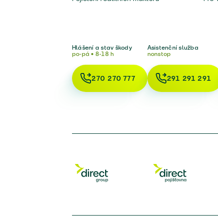
Hlášení a stav škody
Asistenční služba
po-pá • 8-18 h
nonstop
270 270 777
291 291 291