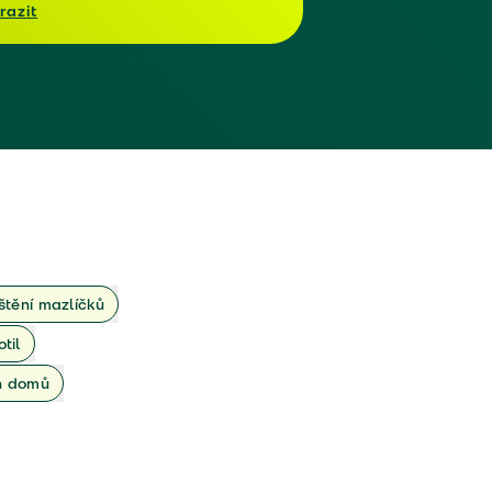
razit
ištění mazlíčků
otil
ch domů