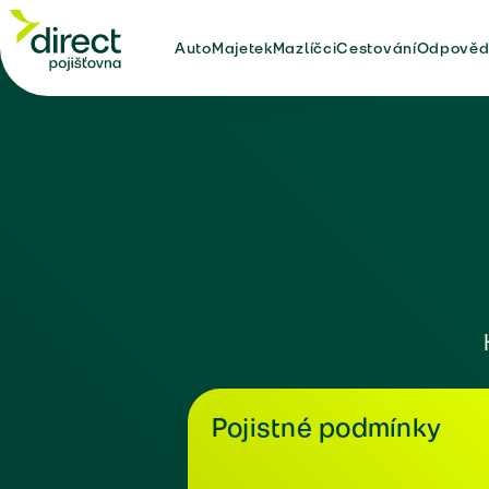
Auto
Majetek
Mazlíčci
Cestování
Odpověd
Pojistné podmínky