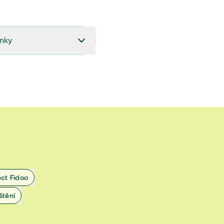
ínky
27.9.2024 do 28.2.2025
18.7.2024 do 26.9.2024
1.4.2024 do 17.7.2024
 1.11.2022 do 31.3.2024
 27.5.2020 do 31.10.2022
ect Fidoo
1.11.2019 do 8.7.2020
štění
25.1.2019 do 31.10.2019