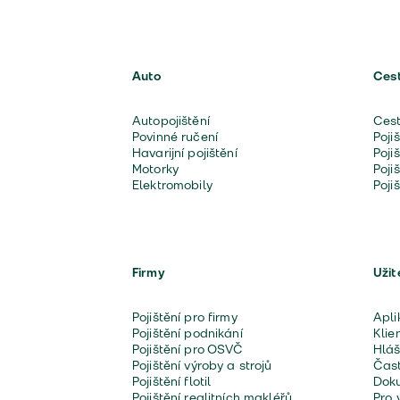
Auto
Ces
Autopojištění
Cest
Povinné ručení
Poji
Havarijní pojištění
Poji
Motorky
Poji
Elektromobily
Poji
Firmy
Užit
Pojištění pro firmy
Apli
Pojištění podnikání
Klie
Pojištění pro OSVČ
Hláš
Pojištění výroby a strojů
Čast
Pojištění flotil
Doku
Pojištění realitních makléřů
Pro 