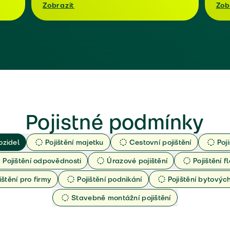
Zobrazit
Zob
Pojistné podmínky
ozidel
Pojištění majetku
Cestovní pojištění
Poj
Pojištění odpovědnosti
Úrazové pojištění
Pojištění fl
ištění pro firmy
Pojištění podnikání
Pojištění bytový
Stavebně montážní pojištění