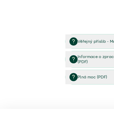
Věřejný příslib - M
Věřejný příslib majetek 
Informace o zprac
(PDF)
Informace o zpracování 
Plná moc (PDF)
Plná moc (PDF)