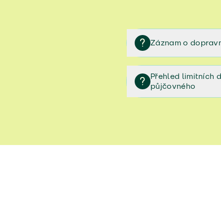
Záznam o dopravn
Záznam o dopravní neh
Přehled limitních
půjčovného
Přehled limitních denníc