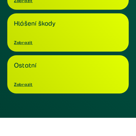
Zobrazit
Hlášení škody
Zobrazit
Ostatní
Zobrazit