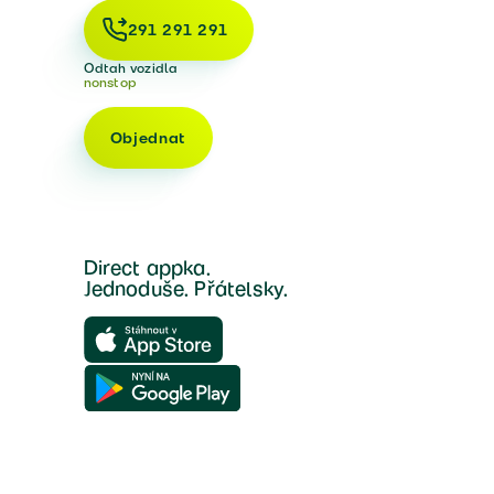
291 291 291
Odtah vozidla
nonstop
Objednat
Direct appka.
Jednoduše. Přátelsky.