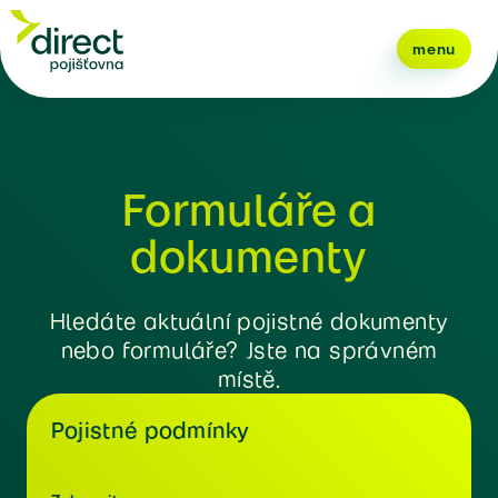
menu
Formuláře a
dokumenty
Hledáte aktuální pojistné dokumenty
nebo formuláře? Jste na správném
místě.
Pojistné podmínky