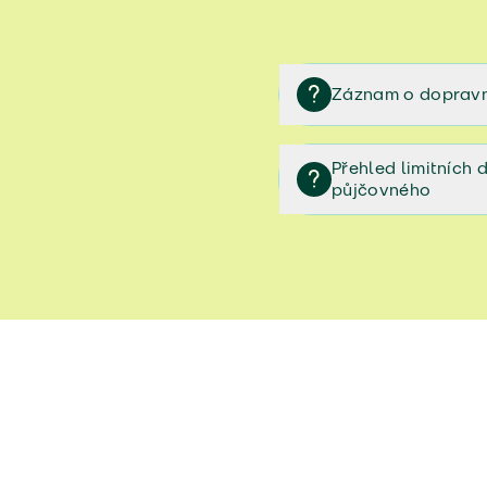
Záznam o dopravn
Záznam o dopravní neh
Přehled limitních
půjčovného
Přehled limitních denníc