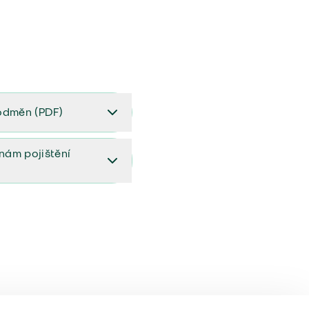
odměn (PDF)
(PDF)
ěnám pojištění
ištění (aktualizovaný)