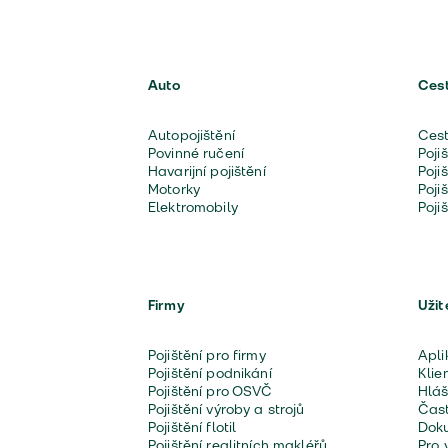
Auto
Ces
Autopojištění
Cest
Povinné ručení
Poji
Havarijní pojištění
Poji
Motorky
Poji
Elektromobily
Poji
Firmy
Užit
Pojištění pro firmy
Apli
Pojištění podnikání
Klie
Pojištění pro OSVČ
Hláš
Pojištění výroby a strojů
Čast
Pojištění flotil
Doku
Pojištění realitních makléřů
Pro 