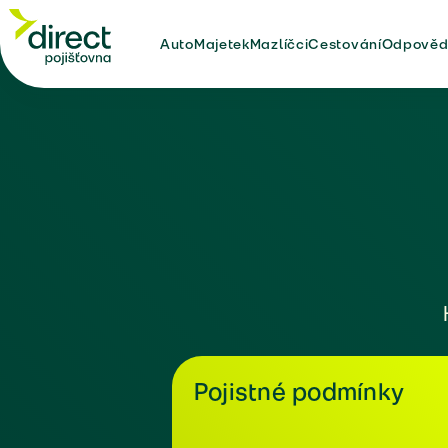
Auto
Majetek
Mazlíčci
Cestování
Odpověd
Pojistné podmínky