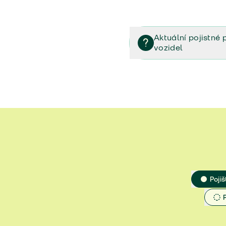
Aktuální pojistné 
vozidel
Pojištění vozidel/Pojistn
smlouvě (PDF)
Veřejný příslib - Elektrom
Veřejný příslib - Průvodc
Veřejný příslib - Spoluúč
Jak určit hodnotu vozidla
Pojiš