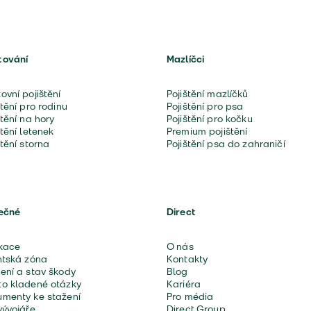
tování
Mazlíčci
ovní pojištění
Pojištění mazlíčků
štění pro rodinu
Pojištění pro psa
štění na hory
Pojištění pro kočku
štění letenek
Premium pojištění
štění storna
Pojištění psa do zahraničí
ečné
Direct
kace
O nás
ntská zóna
Kontakty
ení a stav škody
Blog
o kladené otázky
Kariéra
menty ke stažení
Pro média
vývojáře
Direct Group