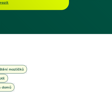
razit
ištění mazlíčků
otil
ch domů