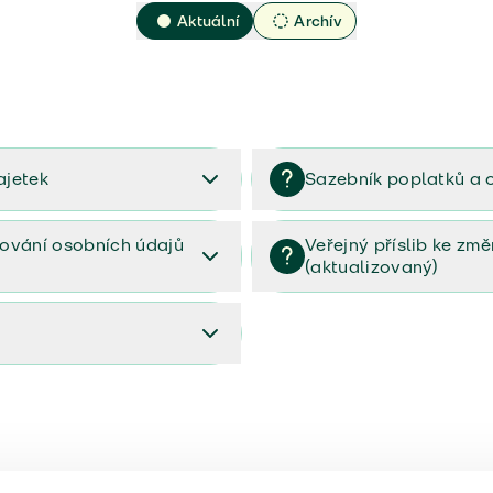
Aktuální
Archív
ajetek
Sazebník poplatků a 
2023
Sazebník poplatků a odměn 
ování osobních údajů
Veřejný příslib ke zm
(aktualizovaný)
osobních údajů (PDF)
Veřejný příslib ke změnám poj