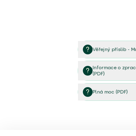
Věřejný příslib - M
Věřejný příslib majetek 
Informace o zprac
(PDF)
Informace o zpracování 
Plná moc (PDF)
Plná moc (PDF)