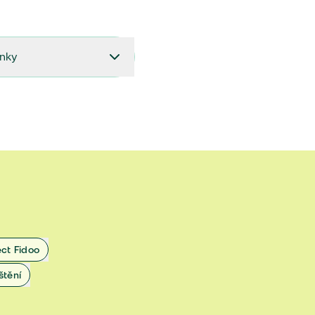
ínky
27.9.2024 do 28.2.2025
18.7.2024 do 26.9.2024
1.4.2024 do 17.7.2024
 1.11.2022 do 31.3.2024
 27.5.2020 do 31.10.2022
ect Fidoo
1.11.2019 do 8.7.2020
štění
25.1.2019 do 31.10.2019