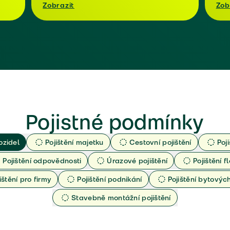
Zobrazit
Zob
Pojistné podmínky
ozidel
Pojištění majetku
Cestovní pojištění
Poj
Pojištění odpovědnosti
Úrazové pojištění
Pojištění fl
ištění pro firmy
Pojištění podnikání
Pojištění bytový
Stavebně montážní pojištění