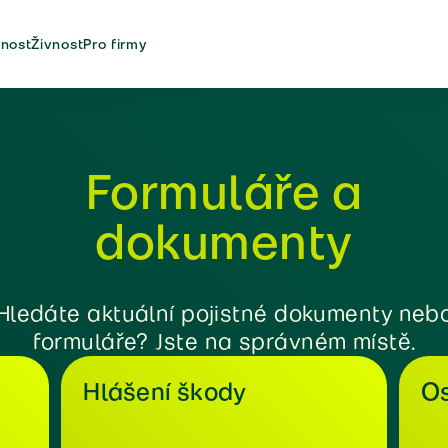
nost
Živnost
Pro firmy
Formuláře a
dokumenty
Hledáte aktuální pojistné dokumenty neb
formuláře? Jste na správném místě.
Hlášení škody
Os