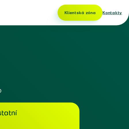
Klientská zóna
Kontakty
o
tatní