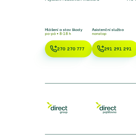
Hlášení a stav škody
Asistenční služba
po-pá • 8-18 h
nonstop
270 270 777
291 291 291