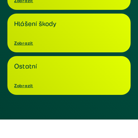
Zobrazit
Hlášení škody
Zobrazit
Ostatní
Zobrazit