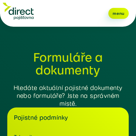
menu
Formuláře a
dokumenty
Hledáte aktuální pojistné dokumenty
nebo formuláře? Jste na správném
místě.
Pojistné podmínky