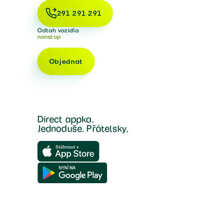
291 291 291
Odtah vozidla
nonstop
Objednat
Direct appka.
Jednoduše. Přátelsky.