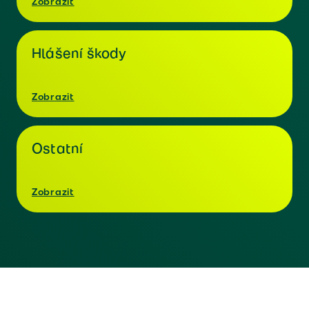
Zobrazit
Hlášení škody
Zobrazit
Ostatní
Zobrazit