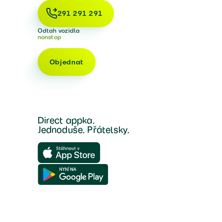
291 291 291
Odtah vozidla
nonstop
Objednat
Direct appka.
Jednoduše. Přátelsky.