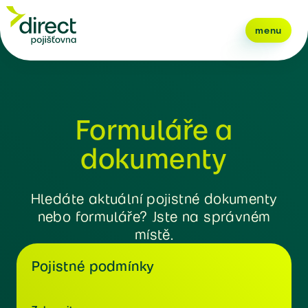
menu
Formuláře a
dokumenty
Hledáte aktuální pojistné dokumenty
nebo formuláře? Jste na správném
místě.
Pojistné podmínky