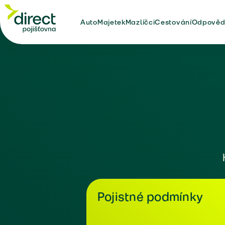
Auto
Majetek
Mazlíčci
Cestování
Odpověd
Pojistné podmínky