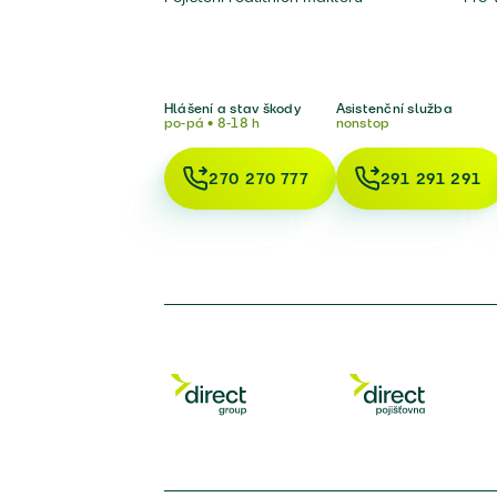
Hlášení a stav škody
Asistenční služba
po-pá • 8-18 h
nonstop
270 270 777
291 291 291