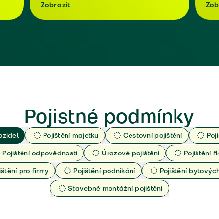
Zobrazit
Zob
Pojistné podmínky
ozidel
Pojištění majetku
Cestovní pojištění
Poj
Pojištění odpovědnosti
Úrazové pojištění
Pojištění fl
ištění pro firmy
Pojištění podnikání
Pojištění bytový
Stavebně montážní pojištění