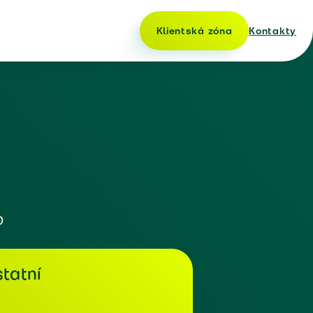
Klientská zóna
Kontakty
o
tatní