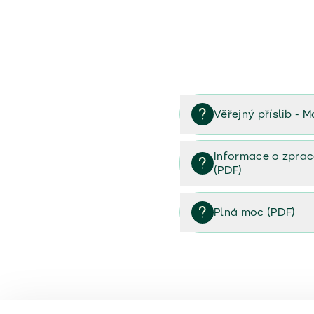
Věřejný příslib - M
Věřejný příslib majetek 
Informace o zprac
(PDF)
Informace o zpracování 
Plná moc (PDF)
Plná moc (PDF)