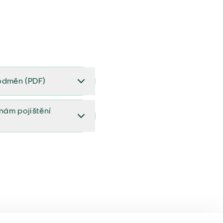
odměn (PDF)
(PDF)
ěnám pojištění
ištění (aktualizovaný)