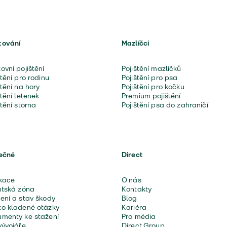
tování
Mazlíčci
ovní pojištění
Pojištění mazlíčků
štění pro rodinu
Pojištění pro psa
štění na hory
Pojištění pro kočku
štění letenek
Premium pojištění
štění storna
Pojištění psa do zahraničí
ečné
Direct
kace
O nás
ntská zóna
Kontakty
ení a stav škody
Blog
o kladené otázky
Kariéra
menty ke stažení
Pro média
vývojáře
Direct Group