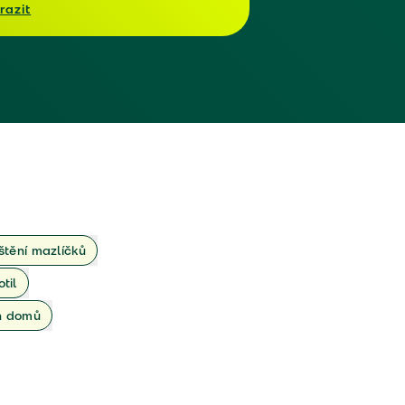
razit
ištění mazlíčků
otil
ch domů