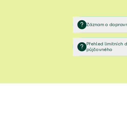
Záznam o dopravn
Záznam o dopravní neh
Přehled limitních
půjčovného
Přehled limitních denníc