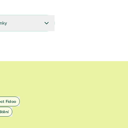
ínky
27.9.2024 do 28.2.2025
18.7.2024 do 26.9.2024
1.4.2024 do 17.7.2024
 1.11.2022 do 31.3.2024
 27.5.2020 do 31.10.2022
ect Fidoo
1.11.2019 do 8.7.2020
štění
25.1.2019 do 31.10.2019