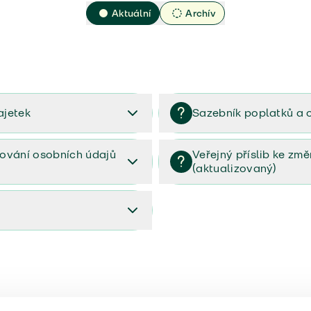
Aktuální
Archív
ajetek
Sazebník poplatků a 
2023
Sazebník poplatků a odměn 
ování osobních údajů
Veřejný příslib ke zm
(aktualizovaný)
osobních údajů (PDF)
Veřejný příslib ke změnám poj