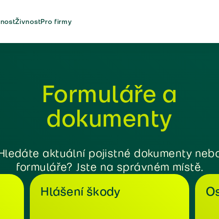
nost
Živnost
Pro firmy
Formuláře a
dokumenty
Hledáte aktuální pojistné dokumenty neb
formuláře? Jste na správném místě.
Hlášení škody
Os