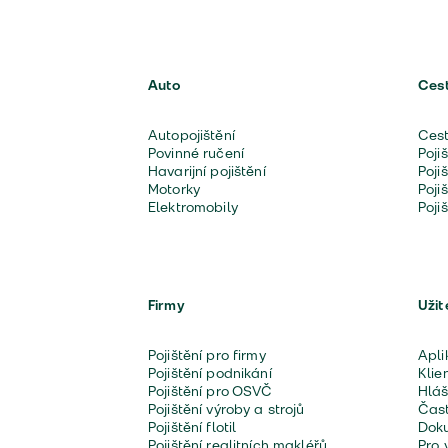
Auto
Ces
Autopojištění
Cest
Povinné ručení
Poji
Havarijní pojištění
Poji
Motorky
Poji
Elektromobily
Poji
Firmy
Užit
Pojištění pro firmy
Apli
Pojištění podnikání
Klie
Pojištění pro OSVČ
Hláš
Pojištění výroby a strojů
Čast
Pojištění flotil
Doku
Pojištění realitních makléřů
Pro 