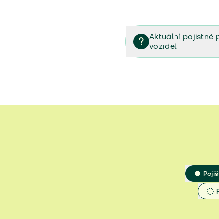
Aktuální pojistné 
vozidel
Pojištění vozidel/Pojistn
smlouvě (PDF)
Veřejný příslib - Elektrom
Veřejný příslib - Průvodc
Veřejný příslib - Spoluúč
Jak určit hodnotu vozidla
Pojiš