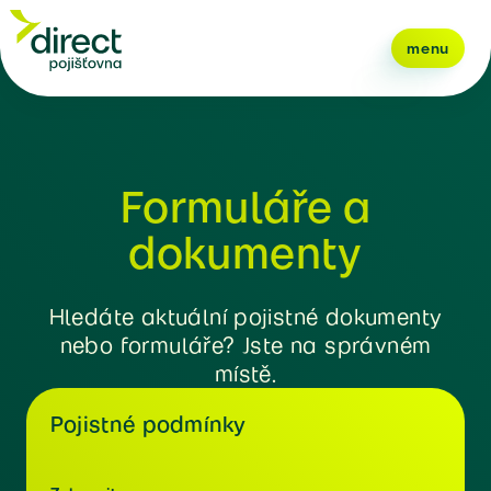
menu
Formuláře a
dokumenty
Hledáte aktuální pojistné dokumenty
nebo formuláře? Jste na správném
místě.
Pojistné podmínky