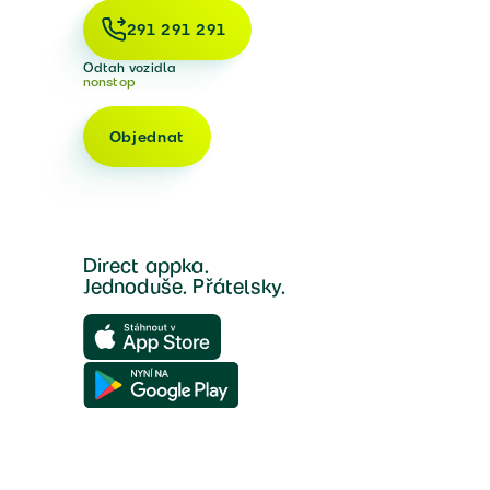
291 291 291
Odtah vozidla
nonstop
Objednat
Direct appka.
Jednoduše. Přátelsky.