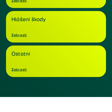
Zobrazit
Hlášení škody
Zobrazit
Ostatní
Zobrazit