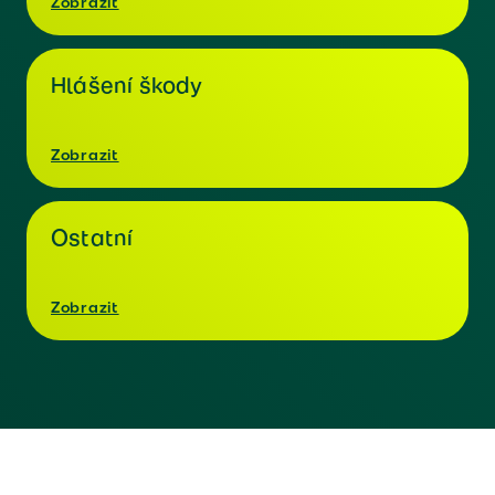
Zobrazit
Hlášení škody
Zobrazit
Ostatní
Zobrazit