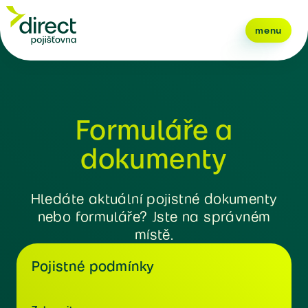
menu
Formuláře a
dokumenty
Hledáte aktuální pojistné dokumenty
nebo formuláře? Jste na správném
místě.
Pojistné podmínky