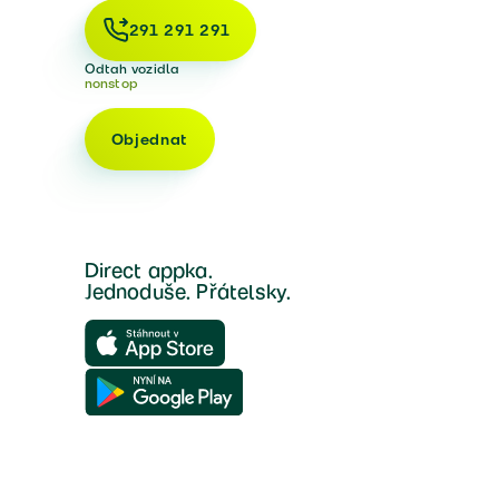
291 291 291
Odtah vozidla
nonstop
Objednat
Direct appka.
Jednoduše. Přátelsky.