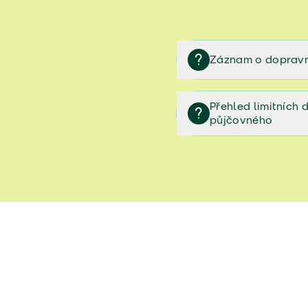
Záznam o dopravn
Záznam o dopravní neh
Přehled limitních
půjčovného
Přehled limitních denníc