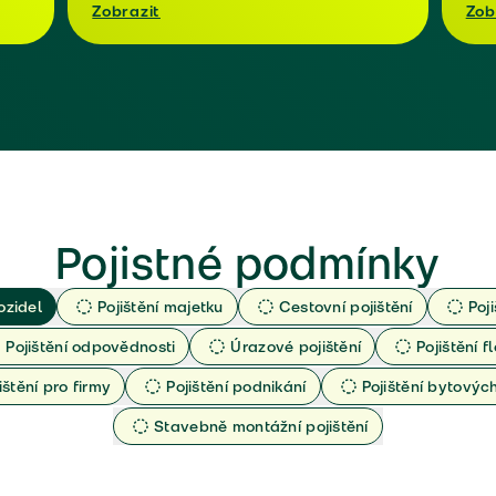
Zobrazit
Zob
Pojistné podmínky
ozidel
Pojištění majetku
Cestovní pojištění
Poj
Pojištění odpovědnosti
Úrazové pojištění
Pojištění fl
ištění pro firmy
Pojištění podnikání
Pojištění bytový
Stavebně montážní pojištění