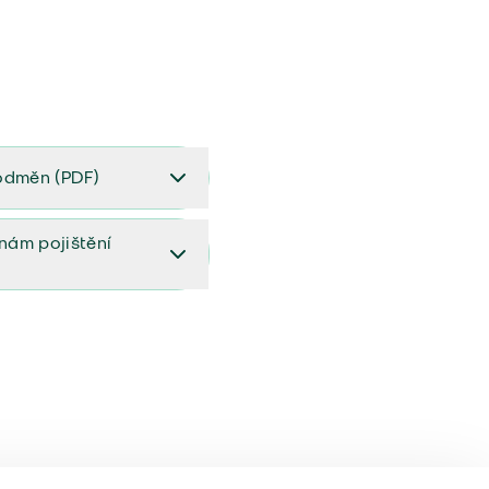
odměn (PDF)
(PDF)
ěnám pojištění
ištění (aktualizovaný)