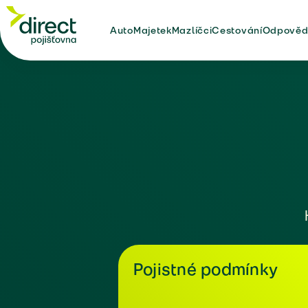
Auto
Majetek
Mazlíčci
Cestování
Odpověd
Pojistné podmínky