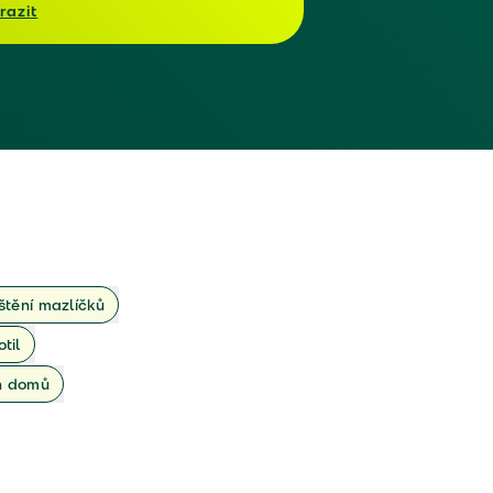
razit
ištění mazlíčků
otil
ch domů