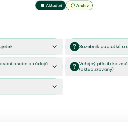
Aktuální
Archív
ajetek
Sazebník poplatků a 
2023
Sazebník poplatků a odměn 
ování osobních údajů
Veřejný příslib ke zm
(aktualizovaný)
osobních údajů (PDF)
Veřejný příslib ke změnám poj