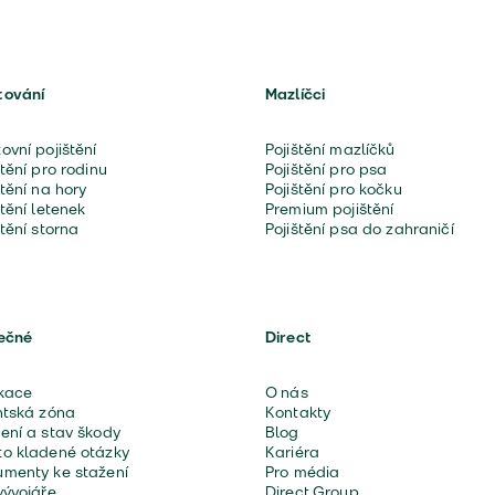
tování
Mazlíčci
ovní pojištění
Pojištění mazlíčků
štění pro rodinu
Pojištění pro psa
štění na hory
Pojištění pro kočku
štění letenek
Premium pojištění
štění storna
Pojištění psa do zahraničí
ečné
Direct
kace
O nás
ntská zóna
Kontakty
ení a stav škody
Blog
o kladené otázky
Kariéra
menty ke stažení
Pro média
vývojáře
Direct Group