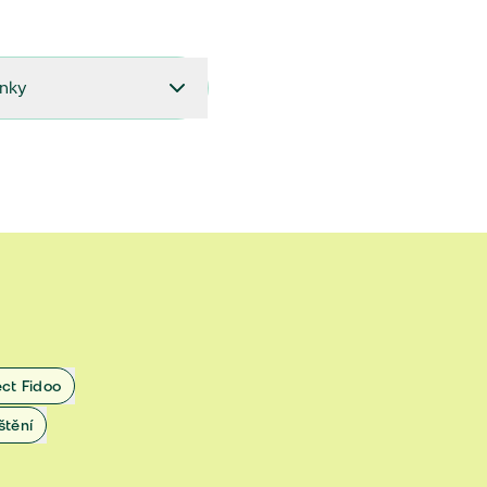
ínky
27.9.2024 do 28.2.2025
18.7.2024 do 26.9.2024
1.4.2024 do 17.7.2024
 1.11.2022 do 31.3.2024
 27.5.2020 do 31.10.2022
ect Fidoo
1.11.2019 do 8.7.2020
štění
25.1.2019 do 31.10.2019