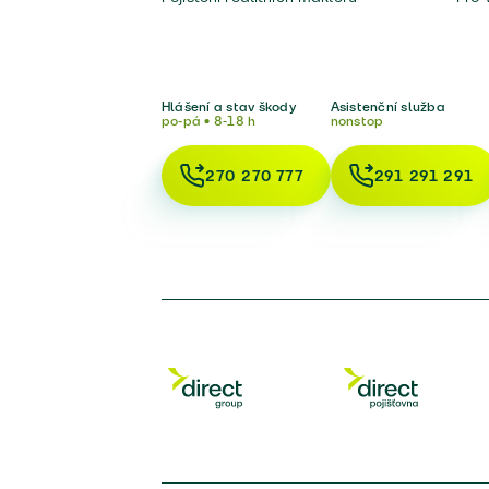
Hlášení a stav škody
Asistenční služba
po-pá • 8-18 h
nonstop
270 270 777
291 291 291