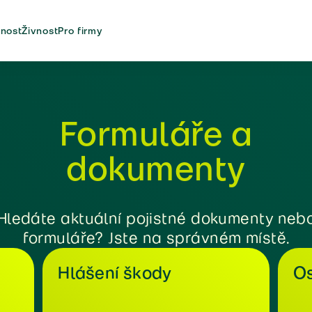
nost
Živnost
Pro firmy
Formuláře a
dokumenty
Hledáte aktuální pojistné dokumenty neb
formuláře? Jste na správném místě.
Hlášení škody
Os