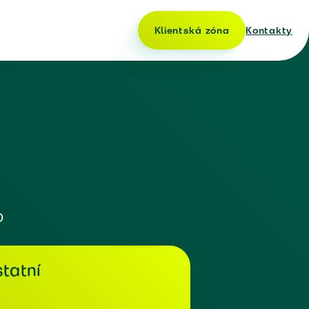
Klientská zóna
Kontakty
o
tatní