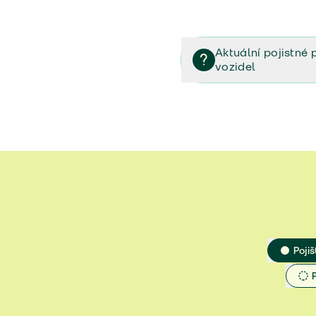
Aktuální pojistné 
vozidel
Pojištění vozidel/Pojistn
smlouvě (PDF)
Veřejný příslib - Elektrom
Veřejný příslib - Průvodc
Veřejný příslib - Spoluúč
Jak určit hodnotu vozidla
Pojiš