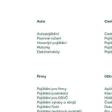
Auto
Ces
Autopojištění
Cest
Povinné ručení
Poji
Havarijní pojištění
Poji
Motorky
Poji
Elektromobily
Poji
Firmy
Užit
Pojištění pro firmy
Apli
Pojištění podnikání
Klie
Pojištění pro OSVČ
Hláš
Pojištění výroby a strojů
Čast
Pojištění flotil
Doku
Pojištění realitních makléřů
Pro 