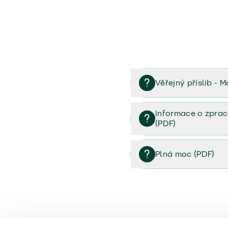
Věřejný příslib - M
Věřejný příslib majetek 
Informace o zprac
(PDF)
Informace o zpracování 
Plná moc (PDF)
Plná moc (PDF)