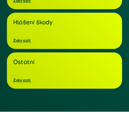
Zobrazit
Hlášení škody
Zobrazit
Ostatní
Zobrazit