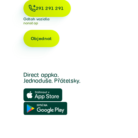
291 291 291
Odtah vozidla
nonstop
Objednat
Direct appka.
Jednoduše. Přátelsky.