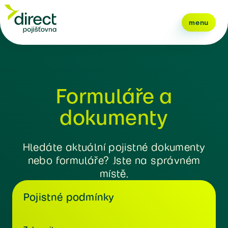
menu
Formuláře a
dokumenty
Hledáte aktuální pojistné dokumenty
nebo formuláře? Jste na správném
místě.
Pojistné podmínky