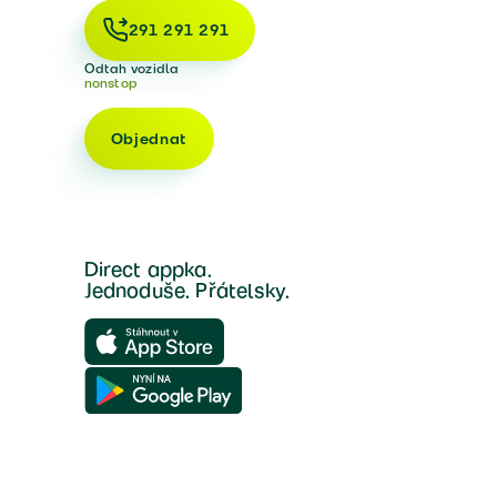
291 291 291
Odtah vozidla
nonstop
Objednat
Direct appka.
Jednoduše. Přátelsky.