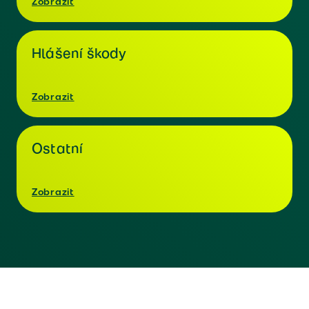
Zobrazit
Hlášení škody
Zobrazit
Ostatní
Zobrazit