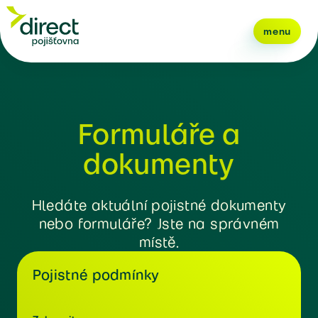
menu
Formuláře a
dokumenty
Hledáte aktuální pojistné dokumenty
nebo formuláře? Jste na správném
místě.
Pojistné podmínky